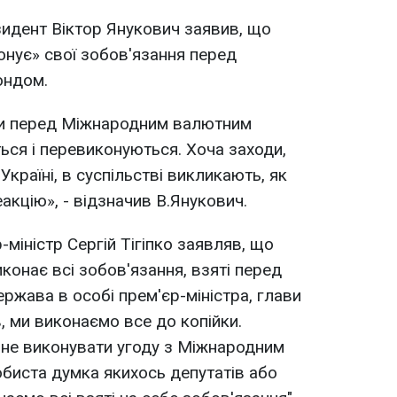
езидент Віктор Янукович заявив, що
онує» свої зобов'язання перед
ондом.
али перед Міжнародним валютним
ся і перевиконуються. Хоча заходи,
Україні, в суспільстві викликають, як
акцію», - відзначив В.Янукович.
р-міністр Сергій Тігіпко заявляв, що
иконає всі зобов'язання, взяті перед
ржава в особі прем'єр-міністра, глави
в, ми виконаємо все до копійки.
 не виконувати угоду з Міжнародним
биста думка якихось депутатів або