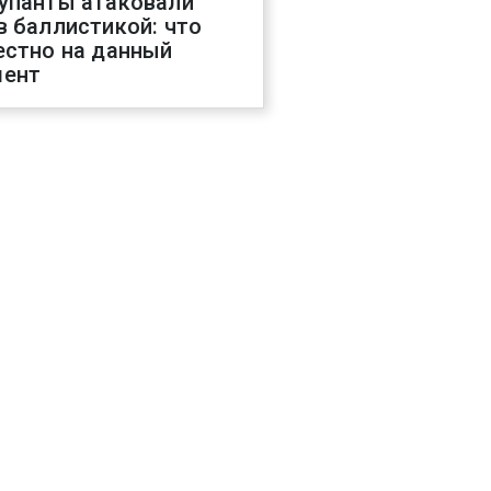
упанты атаковали
в баллистикой: что
естно на данный
ент