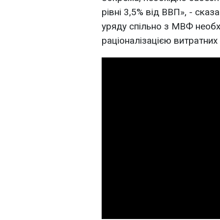
рівні 3,5% від ВВП», - ска
уряду спільно з МВФ необ
раціоналізацією витратни