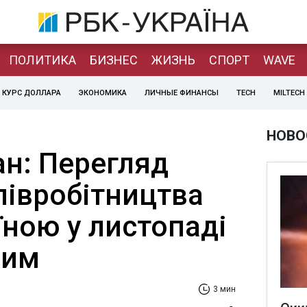
ПОЛИТИКА
БИЗНЕС
ЖИЗНЬ
СПОРТ
WAVE
КУРС ДОЛЛАРА
ЭКОНОМИКА
ЛИЧНЫЕ ФИНАНСЫ
TECH
MILTECH
НОВО
ан: Перегляд
півробітництва
їною у листопаді
ним
3 мин