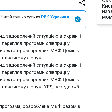
Окк
Кие
изв
мом
 Читай только суть из
РБК-Украина в
 задоволений ситуацією в Україні і
 перегляд програми співпраці у
 директор-розпорядник МВФ Домінік
ялтинському форумі.
 задоволений ситуацією в Україні і
 перегляд програми співпраці у
 директор-розпорядник МВФ Домінік
лтинському форумі YES, передає «5
 програма, розроблена МВФ разом з