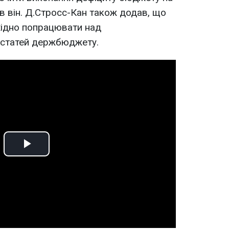
зав він. Д.Стросс-Кан також додав, що
хідно попрацювати над
х статей держбюджету.
Play
Video