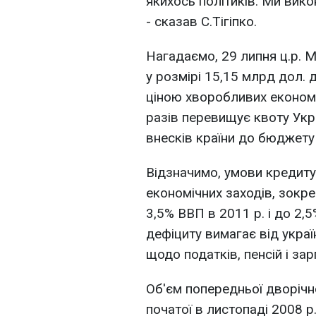
якихось політиків. Ми вико
- сказав С.Тігіпко.
Нагадаємо, 29 липня ц.р. 
у розмірі 15,15 млрд дол.
ціною хворобливих економі
разів перевищує квоту Укр
внесків країни до бюджету
Відзначимо, умови кредит
економічних заходів, зокр
3,5% ВВП в 2011 р. і до 2,
дефіциту вимагає від укра
щодо податків, пенсій і за
Об'єм попередньої дворічно
початої в листопаді 2008 р.