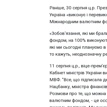
Раніше, 30 серпня ц.р. Пр
Україна «виконує і перевик
Міжнародним валютним ф
«Зобов'язання, які ми бр
фондом, на 100% виконують
які ми сьогодні плануємо в 
то кажуть, неоднозначну ре
11 серпня ц.р., віце-прем'є
Кабінет міністрів України в
МВФ. "Все, що підписала де
Нацбанку, міністра фінансі
Розмови про те, що можна
валютним фондом, - це осо