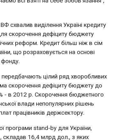
наємо всі взяті на себе зобов'язання",
МВФ схвалив виділення Україні кредиту
 для скорочення дефіциту бюджету
чних реформ. Кредит більш ніж в сім
аїни, що розраховується на основі
 фонду.
у передбачають цілий ряд хворобливих
ема скорочення дефіциту бюджету до
5% - в 2012 р. Скорочення бюджетного
їнської влади непопулярних рішень
рплат працівників держсектору.
ї програми stand-by для України,
, складав 16,4 млрд дол., з яких