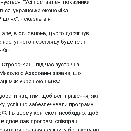
нується. "Усі поставлені показники
ється, українська економіка
шлях", - сказав він.
 але, в основному, цього досягнув
с наступного перегляду буде те ж
-Кан.
.Стросс-Канн під час зустрічі з
и Миколою Азаровим заявив, що
аці між Україною і МВФ.
вати над тим, щоб всі ті рішення, які
ку, успішно забезпечували програму
ВФ. І в цьому контексті необхідно, щоб
відповідав програмі співпраці.
печити виконання дефіциту бюджету на