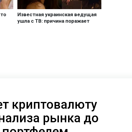
ает криптовалюту
анализа рынка до
 портфелем