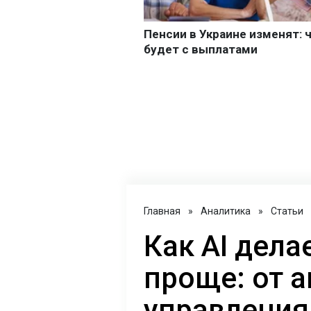
Главная
»
Аналитика
»
Статьи
Как AI дел
проще: от 
управления