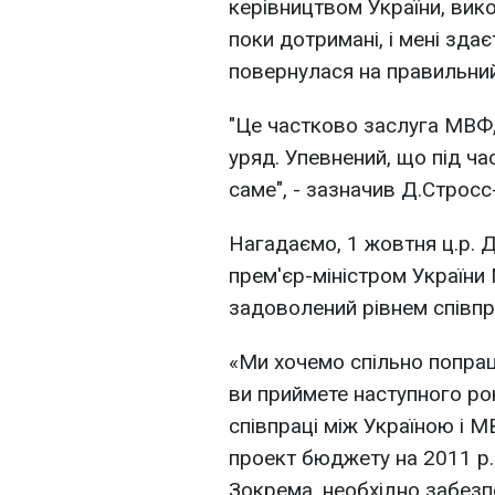
керівництвом України, вико
поки дотримані, і мені зда
повернулася на правильний 
"Це частково заслуга МВФ,
уряд. Упевнений, що під ча
саме", - зазначив Д.Стросс
Нагадаємо, 1 жовтня ц.р. Д
прем'єр-міністром Україн
задоволений рівнем співпр
«Ми хочемо спільно попрацю
ви приймете наступного ро
співпраці між Україною і М
проект бюджету на 2011 р. 
Зокрема, необхідно забез