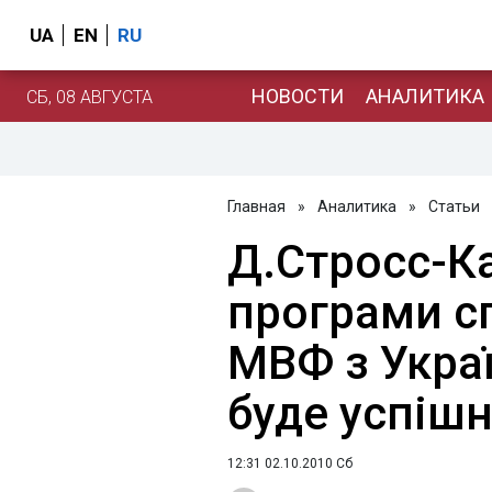
UA
EN
RU
НОВОСТИ
АНАЛИТИКА
СБ, 08 АВГУСТА
Главная
»
Аналитика
»
Статьи
Д.Стросс-К
програми с
МВФ з Укра
буде успіш
12:31 02.10.2010 Сб