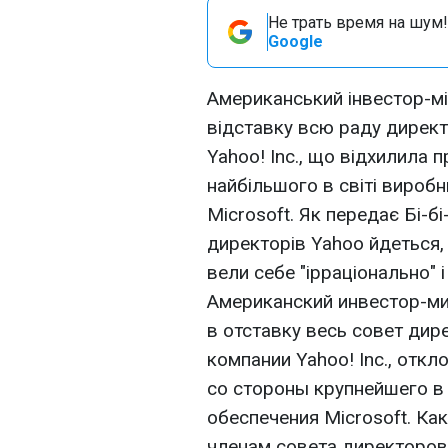
Не трать время на шум!
Google
Американський інвестор-мі
відставку всю раду директ
Yahoo! Inc., що відхилила 
найбільшого в світі вироб
Microsoft. Як передає Бі-бі-
директорів Yahoo йдеться,
вели себе "ірраціонально" і
Американский инвестор-ми
в отставку весь совет дир
компании Yahoo! Inc., от
со стороны крупнейшего в
обеспечения Microsoft. Ка
членам совета директоров 