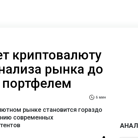
ает криптовалюту
анализа рынка до
 портфелем
6 мин
лютном рынке становится гораздо
ению современных
стентов
АНАЛ