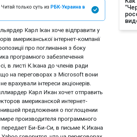
Как
"Че
 Читай только суть из
РБК-Украина в
рос
вид
льярдер Карл Ікан хоче відправити у
орів американської інтернет-компанії
пропозиції про поглинання з боку
ника програмного забезпечення
сі, в листі К.Ікана до членів ради
 що на переговорах з Microsoft вони
 не врахували інтереси акціонерів.
ллиардер Карл Икан хочет отправить
екторов американской интернет-
клонившей предложения о поглощении
 мире производителя программного
к передает Би-Би-Си, в письме К.Икана
Yahoo говорится, что на переговорах