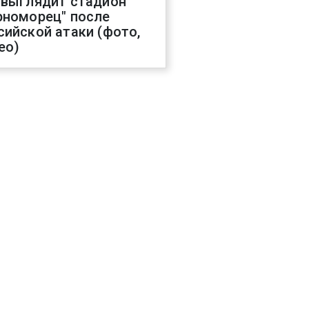
 выглядит стадион
рноморец" после
сийской атаки (фото,
ео)