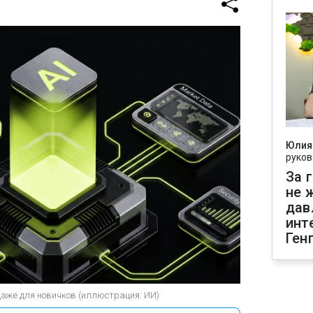
Юлия
руков
За 
не 
дав
инт
Ген
даже для новичков (иллюстрация: ИИ)