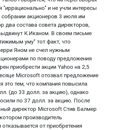
я "иррационально" и не учли интересы
 собрании акционеров 3 июля им
р два состава совета директоров,
выдвинут К.Иканом. В своем письме
тижимым уму" тот факт, что
ерри Яном не счел нужным
кционерами по поводу предложения
ерен приобрести акции Yahoo на 2,5
месяце Microsoft отозвал предложение
уя это тем, что компания повысила
л. (до 33 долл. за акцию), однако
осили по 37 долл. за акцию. После
ьный директор Microsoft Стив Балмер
в котором производитель
 отказывается от приобретения