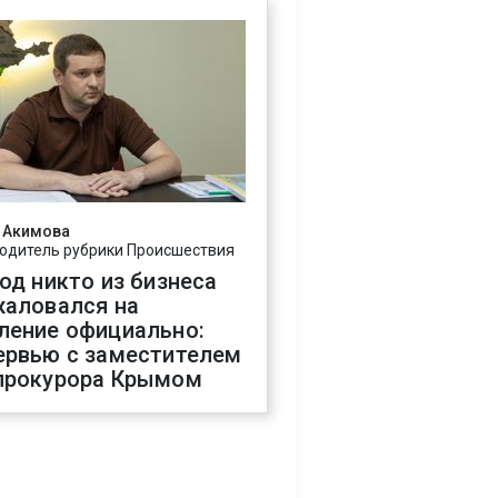
 Акимова
одитель рубрики Происшествия
год никто из бизнеса
жаловался на
ление официально:
ервью с заместителем
прокурора Крымом