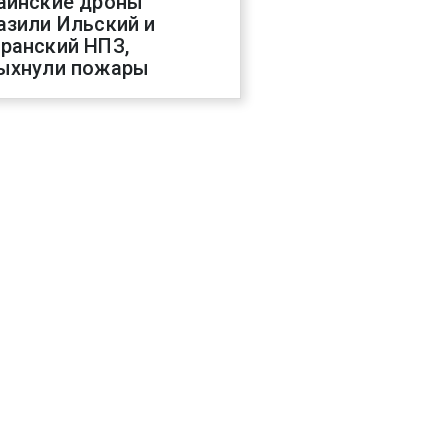
аинские дроны
азили Ильский и
ранский НПЗ,
ыхнули пожары