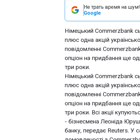
Не трать время на шум!
Google
Німецький Commerzbank сь
плюс одна акцій українсько
повідомленні Commerzbank
опціон на придбання ще од
три роки.
Німецький Commerzbank сь
плюс одна акцій українсько
повідомленні Commerzbank
опціон на придбання ще од
три роки. Всі акції купуют
- бізнесмена Леоніда Юруше
банку, передає Reuters. У 
домовленості з Commerzban