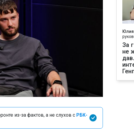
Юлия
руков
За 
не 
дав
инт
Ген
онте из-за фактов, а не слухов с
РБК-