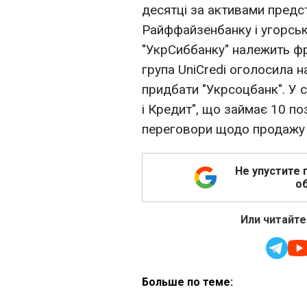
десятці за активами предст
Райффайзенбанку і угорськ
"УкрСиббанку" належить фр
група UniCredi оголосила н
придбати "Укрсоцбанк". У с
і Кредит", що займає 10 п
переговори щодо продажу 
Не упустите 
об
Или читайте
Больше по теме: