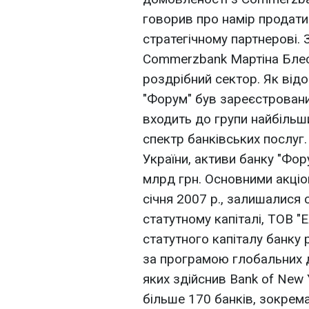
говорив про намір продати
стратегічному партнерові.
Commerzbank Мартіна Блес
роздрібний сектор. Як від
"Форум" був зареєстровани
входить до групи найбільши
спектр банківських послуг
України, активи банку "Фор
млрд грн. Основними акціо
січня 2007 р., залишалися 
статутному капіталі, ТОВ "Е
статутного капіталу банку 
за програмою глобальних 
яких здійснив Bank of New Y
більше 170 банків, зокрема