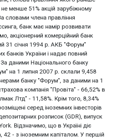
 не менше 51% акцій зарубіжному
 За словами члена правління
синга, банк має намір розвивати
омо, акціонерний комерційний банк
й 31 січня 1994 р. АКБ "Форум"
х банків України і надає повний
. За даними Національного банку
ум" на 1 липня 2007 р. склали 9,458
нерами банку "Форум", за даними на 1
страхова компанія "Провіта" - 66,52% в
лмак Лтд" - 11,58%. Крім того, 8,34%
розміщені серед іноземних інвесторів
депозитарних розписок (GDR), випуск
ork. Відзначимо, що в Україні діє
, 42 - з іноземним капіталом. У першій