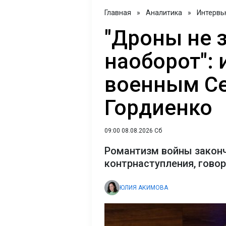
Главная
»
Аналитика
»
Интервь
"Дроны не 
наоборот": 
военным С
Гордиенко
09:00 08.08.2026 Сб
Романтизм войны закон
контрнаступления, гово
ЮЛИЯ АКИМОВА