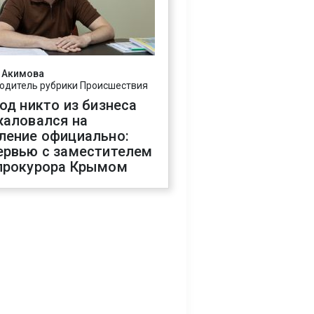
 Акимова
одитель рубрики Происшествия
год никто из бизнеса
жаловался на
ление официально:
ервью с заместителем
прокурора Крымом