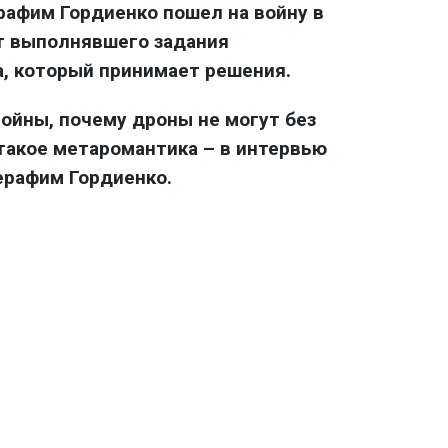
афим Гордиенко пошел на войну в
от выполнявшего задания
, который принимает решения.
войны, почему дроны не могут без
 такое метаромантика – в интервью
ерафим Гордиенко.