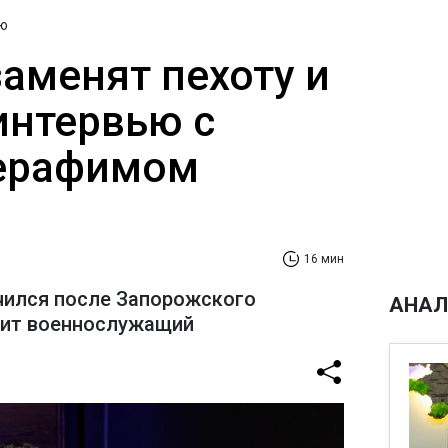
ю
заменят пехоту и
интервью с
ерафимом
16 мин
чился после Запорожского
АНАЛ
рит военнослужащий