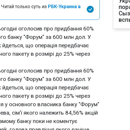
Укр
пор
 Читай только суть из
РБК-Украина в
Сыз
всп
огодні оголосив про придбання 60%
го банку "Форум" за 600 млн дол. У
 йдеться, що операція передбачає
ного пакету в розмірі до 25% через
огодні оголосив про придбання 60%
го банку "Форум" за 600 млн дол. У
 йдеться, що операція передбачає
ного пакету в розмірі до 25% через
ься у основного власника банку "Форум"
ва, сім'ї якого належить 84,56% акцій
самому банку поки не коментує
k, голова правління якого раніше