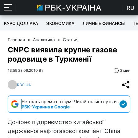
RU
КУРС ДОЛЛАРА
ЭКОНОМИКА
ЛИЧНЫЕ ФИНАНСЫ
T
Главная
»
Аналитика
»
Статьи
CNPC виявила крупне газове
родовище в Туркменії
13:59 28.09.2010 Вт
2 мин
RBC.UA
Не трать время на шум! Читай только суть из
РБК-Украина в Google
Дочірнє підприємство китайської
державної нафтогазової компанії China