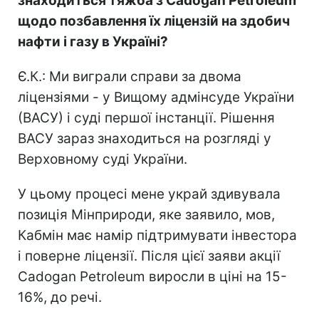
знаходиться тяжба з Cadogan Petroleum
щодо позбавлення їх ліцензій на здобич
нафти і газу в Україні?
Є.К.: Ми виграли справи за двома
ліцензіями - у Вищому адмінсуде України
(ВАСУ) і суді першої інстанції. Рішення
ВАСУ зараз знаходиться на розгляді у
Верховному суді України.
У цьому процесі мене украй здивувала
позиція Мінприроди, яке заявило, мов,
Кабмін має намір підтримувати інвестора
і поверне ліцензії. Після цієї заяви акції
Cadogan Petroleum виросли в ціні на 15-
16%, до речі.