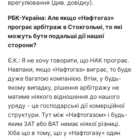
врегулювання (див. довідку).
РБК-Україна: Але якщо «Нафтогаз»
програє арбітраж в Стокгольмі, то які
можуть бути подальші дії нашої
сторони?
Є.К.: Я не хочу говорити, що НАК програє.
Навпаки, якщо «Нафтогаз» виграє, то буде
дуже багатою компанією. Втім, у будь-
якому випадку, рішення арбітражу не
матиме ніякого відношення до нашого
уряду - це господарські дії комерційної
структури. Тут між «Нафтогазом» і будь-
яким ЗАТ або ВАТ немає ніякої різниці.
Хіба що в тому, що у «Нафтогазу» один