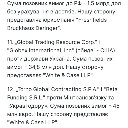
Сума позовних вимог до РФ - 1,5 млрд дол
без урахування відсотків. Нашу сторону
представляє юркомпанія "Freshfields
Bruckhaus Deringer".
11. „Global Trading Resource Corp." і
"Globex International, Inc" (обидві - США)
проти держави Україна. Сума позовних
вимог - 34,8 млн дол. Нашу сторону
представляє "White & Case LLP".
12. „Torno Global Contracting S.P.A." і "Beta
Funding S.R.L." проти Мінтрансзв'язку та
«Укравтодору». Сума позовних вимог - 45
млн євро. Нашу сторону представляє
"White & Case LLP".