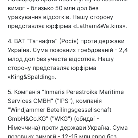
вимог - близько 50 млн дол без
урахування відсотків. Нашу сторону
представляє юрфірма «Latham&Watkins».
4. ВАТ "Татнафта" (Росія) проти держави
Україна. Сума позовних требдованій - 2,4
млрд дол без учеста відсотків. Нашу
сторону представляє юрфірма
«King&Spalding».
5. Компанія "Inmaris Perestroika Maritime
Services GMBH" ("IPS"), компанія
"Windjammer Beteilingsgessellschaft
GmbH&Co.KG" ("WKG") (обидві -
Німеччина) проти держави Україна. Сума
позовних вимогй - 12-15 млн євро без