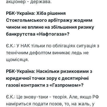
акціонер - держава.
РБК-Україна: Хіба рішення
Стокгольмського арбітражу жодним
чином не вплине на збільшення ризику
банкрутства «Нафтогаза»?
Є.К.: У НАК тільки по облігаціях ситуація з
технічним дефолтом виникає ледь не
щомісяця.
РБК-Україна: Наскільки ризиковими з
юридичної точки зору є десятирічні
газові контракти з «Газпромом»?
Є.К.: Це знову-таки - теорія. Але, якщо РФ
наміриться подати позов, то, на жаль, у