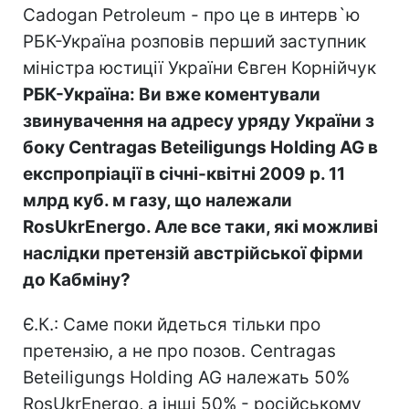
Cadogan Petroleum - про це в интерв`ю
РБК-Україна розповів перший заступник
міністра юстиції України Євген Корнійчук
РБК-Україна: Ви вже коментували
звинувачення на адресу уряду України з
боку Centragas Beteiligungs Holding AG в
експропріації в січні-квітні 2009 р. 11
млрд куб. м газу, що належали
RosUkrEnergo. Але все таки, які можливі
наслідки претензій австрійської фірми
до Кабміну?
Є.К.: Саме поки йдеться тільки про
претензію, а не про позов. Centragas
Beteiligungs Holding AG належать 50%
RosUkrEnergo, а інші 50% - російському