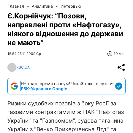
Главная
»
Аналитика
»
Интервью
Є.Корнійчук: “Позови,
направлені проти «Нафтогазу»,
ніякого відношення до держави
не мають”
15:54 25.11.2009 Ср
10 мин
RBC.UA
Не трать время на шум! Читай только суть из
РБК-Украина в Google
Ризики судобвих позовів з боку Росії за
газовими контрактами між НАК "Нафтогаз
України" та "Газпромом", судова тяганина
України з "Венко Прикерченсьа Лтд" та