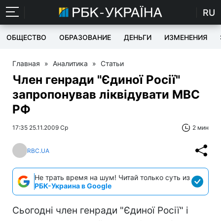
RU
ОБЩЕСТВО
ОБРАЗОВАНИЕ
ДЕНЬГИ
ИЗМЕНЕНИЯ
Главная
»
Аналитика
»
Статьи
Член генради "Єдиної Росії"
запропонував ліквідувати МВС
РФ
17:35 25.11.2009 Ср
2 мин
RBC.UA
Не трать время на шум! Читай только суть из
РБК-Украина в Google
Сьогодні член генради "Єдиної Росії" і