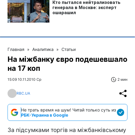
Главная
»
Аналитика
»
Статьи
На міжбанку євро подешевшало
на 17 коп
15:09 10.11.2010 Ср
2 мин
RBC.UA
Не трать время на шум! Читай только суть из
РБК-Украина в Google
За підсумками торгів на міжбанківському