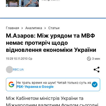
Главная
»
Аналитика
»
Статьи
М.Азаров: Між урядом та МВФ
немає протиріч щодо
відновлення економіки України
15:29 10.11.2010 Ср
3 мин
RBC.UA
Не трать время на шум! Читай только суть из
РБК-Украина в Google
Між Кабінетом міністрів України та
Міжнародним валютним фондом сьогодні