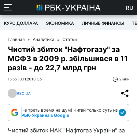
RU
КУРС ДОЛЛАРА
ЭКОНОМИКА
ЛИЧНЫЕ ФИНАНСЫ
T
Главная
»
Аналитика
»
Статьи
Чистий збиток "Нафтогазу" за
МСФЗ в 2009 р. збільшився в 11
разів - до 22,7 млрд грн
15:55 10.11.2010 Ср
2 мин
RBC.UA
Не трать время на шум! Читай только суть из
РБК-Украина в Google
Чистий збиток НАК "Нафтогаз України" за