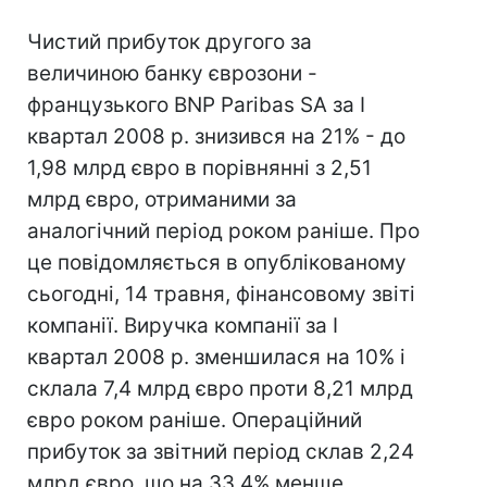
Чистий прибуток другого за
величиною банку єврозони -
французького BNP Paribas SA за I
квартал 2008 р. знизився на 21% - до
1,98 млрд євро в порівнянні з 2,51
млрд євро, отриманими за
аналогічний період роком раніше. Про
це повідомляється в опублікованому
сьогодні, 14 травня, фінансовому звіті
компанії. Виручка компанії за I
квартал 2008 р. зменшилася на 10% і
склала 7,4 млрд євро проти 8,21 млрд
євро роком раніше. Операційний
прибуток за звітний період склав 2,24
млрд євро, що на 33,4% менше