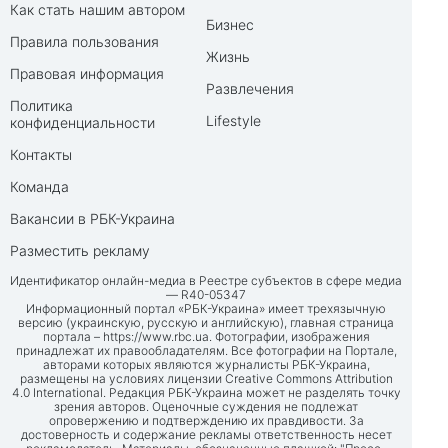
Как стать нашим автором
Бизнес
Правила пользования
Жизнь
Правовая информация
Развлечения
Политика
Lifestyle
конфиденциальности
Контакты
Команда
Вакансии в РБК-Украина
Разместить рекламу
Идентификатор онлайн-медиа в Реестре субъектов в сфере медиа
— R40-05347
Информационный портал «РБК-Украина» имеет трехязычную
версию (украинскую, русскую и английскую), главная страница
портала –
https://www.rbc.ua
. Фотографии, изображения
принадлежат их правообладателям. Все фотографии на Портале,
авторами которых являются журналисты РБК-Украина,
размещены на условиях лицензии Creative Commons Attribution
4.0 International. Редакция РБК-Украина может не разделять точку
зрения авторов. Оценочные суждения не подлежат
опровержению и подтверждению их правдивости. За
достоверность и содержание рекламы ответственность несет