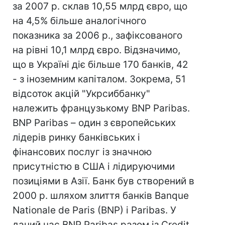
за 2007 р. склав 10,55 млрд євро, що
на 4,5% більше аналогічного
показника за 2006 р., зафіксованого
на рівні 10,1 млрд євро. Відзначимо,
що в Україні діє більше 170 банків, 42
- з іноземним капіталом. Зокрема, 51
відсоток акцій "Укрсиббанку"
належить французькому BNP Paribas.
BNP Paribas – один з європейських
лідерів ринку банківських і
фінансових послуг із значною
присутністю в США і лідируючими
позиціями в Азії. Банк був створений в
2000 р. шляхом злиття банків Banque
Nationale de Paris (BNP) і Paribas. У
даний час BNP Paribas разом із Credit