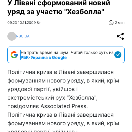
У Лівані сформований новий
уряд за участю "Хезболла"
09:23 10.11.2009 Вт
2 мин
RBC.UA
Не трать время на шум! Читай только суть из
РБК-Украина в Google
Політична криза в Лівані завершилася
формуванням нового уряду, в який, крім
урядової партії, увійшов і
екстремістський рух "Хезболла",
повідомляє Associated Press.
Політична криза в Лівані завершилася
формуванням нового уряду, в який, крім
урядової партії, увійшов і