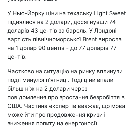
У Нью-Йорку ціни на техаську Light Sweet
піднялися на 2 долари, досягнувши 74
доларів 43 центів за барель. У Лондоні
вартість північноморської Brent виросла
на 1 долар 90 центів - до 77 доларів 77
центів.
Частково на ситуацію на ринку вплинули
події минулої п'ятниці. Тоді ціни впали
більш ніж на 2 долари через
повідомлення про зростання безробіття в
США. Частина експертів вважає, що мова
може йти про продовження кризи і
зниження попиту на енергоносії.