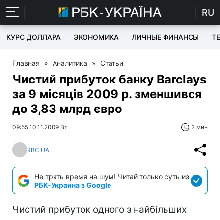
RU
КУРС ДОЛЛАРА
ЭКОНОМИКА
ЛИЧНЫЕ ФИНАНСЫ
T
Главная
»
Аналитика
»
Статьи
Чистий прибуток банку Barclays
за 9 місяців 2009 р. зменшився
до 3,83 млрд євро
09:55 10.11.2009 Вт
2 мин
RBC.UA
Не трать время на шум! Читай только суть из
РБК-Украина в Google
Чистий прибуток одного з найбільших