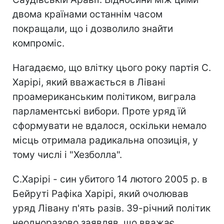
двома країнами останнім часом
покращали, що і дозволило знайти
компроміс.
Нагадаємо, що влітку цього року партія С.
Харірі, який вважається в Лівані
проамериканським політиком, виграла
парламентські вибори. Проте уряд їй
сформувати не вдалося, оскільки немало
місць отримала радикальна опозиція, у
тому числі і "Хезболла".
С.Харірі - син убитого 14 лютого 2005 р. в
Бейруті Рафіка Харірі, який очолював
уряд Лівану п'ять разів. 39-річний політик
неодноразово заявляв, що вважає