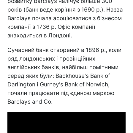
розвитку Barclays налічує більше 300
років (банк веде коріння з 1690 р.). Назва
Barclays почала асоціюватися з бізнесом
компанії з 1736 р. Офіс компанії
знаходиться в Лондоні.
Сучасний банк cтворений в 1896 р., коли
ряд лондонських і провінційних
англійських банків, найбільш помітними
серед яких були: Backhouse's Bank of
Darlington і Gurney's Bank of Norwich,
почали працювати під єдиною маркою
Barclays and Co.