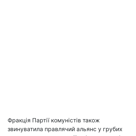
Фракція Партії комуністів також
звинуватила правлячий альянс у грубих