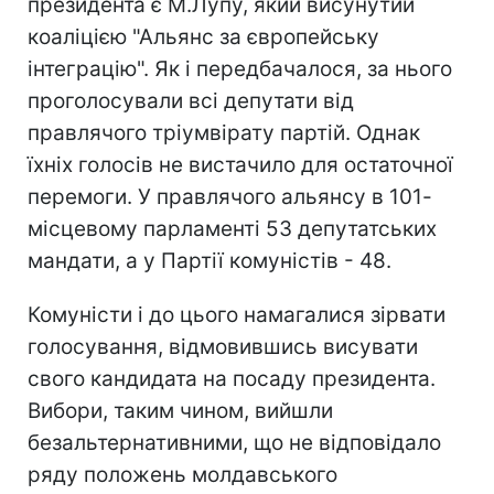
президента є М.Лупу, який висунутий
коаліцією "Альянс за європейську
інтеграцію". Як і передбачалося, за нього
проголосували всі депутати від
правлячого тріумвірату партій. Однак
їхніх голосів не вистачило для остаточної
перемоги. У правлячого альянсу в 101-
місцевому парламенті 53 депутатських
мандати, а у Партії комуністів - 48.
Комуністи і до цього намагалися зірвати
голосування, відмовившись висувати
свого кандидата на посаду президента.
Вибори, таким чином, вийшли
безальтернативними, що не відповідало
ряду положень молдавського