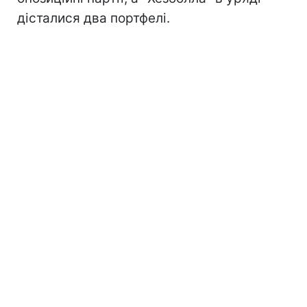
дісталися два портфелі.