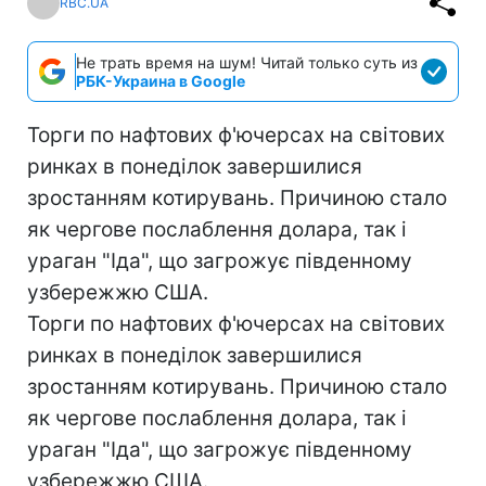
RBC.UA
Не трать время на шум! Читай только суть из
РБК-Украина в Google
Торги по нафтових ф'ючерсах на світових
ринках в понеділок завершилися
зростанням котирувань. Причиною стало
як чергове послаблення долара, так і
ураган "Іда", що загрожує південному
узбережжю США.
Торги по нафтових ф'ючерсах на світових
ринках в понеділок завершилися
зростанням котирувань. Причиною стало
як чергове послаблення долара, так і
ураган "Іда", що загрожує південному
узбережжю США.