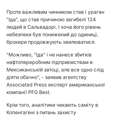
Проте важливим чинником став і ураган
"Іда", що став причиною загибелі 124
людей в Сальвадорі. І хоча його рівень
небезпеки був понижений до одиниці,
брокери продовжують хвилюватися.
"Можливо, "Іда" і не нанесе збитків
нафтопереробним підприємствам в
Мексиканській затоці, але все одно слід
діяти обачно", - заявив агентству
Аssociated Рress експерт американської
компанії PFG Best.
Крім того, аналітики чекають саміту в
Копенгагені з питань захисту