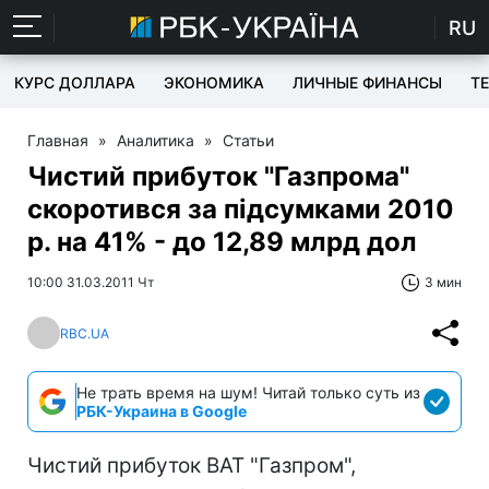
RU
КУРС ДОЛЛАРА
ЭКОНОМИКА
ЛИЧНЫЕ ФИНАНСЫ
T
Главная
»
Аналитика
»
Статьи
Чистий прибуток "Газпрома"
скоротився за підсумками 2010
р. на 41% - до 12,89 млрд дол
10:00 31.03.2011 Чт
3 мин
RBC.UA
Не трать время на шум! Читай только суть из
РБК-Украина в Google
Чистий прибуток ВАТ "Газпром",