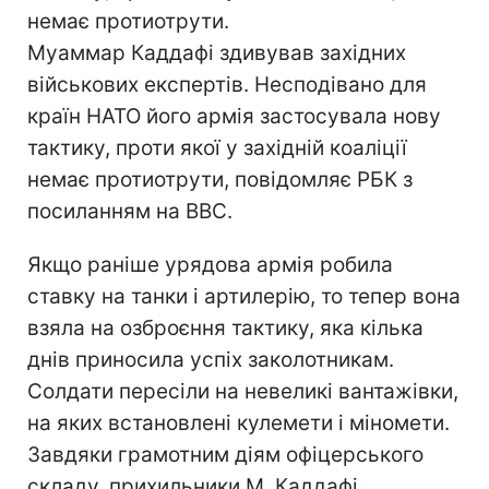
немає протиотрути.
Муаммар Каддафі здивував західних
військових експертів. Несподівано для
країн НАТО його армія застосувала нову
тактику, проти якої у західній коаліції
немає протиотрути, повідомляє РБК з
посиланням на ВВС.
Якщо раніше урядова армія робила
ставку на танки і артилерію, то тепер вона
взяла на озброєння тактику, яка кілька
днів приносила успіх заколотникам.
Солдати пересіли на невеликі вантажівки,
на яких встановлені кулемети і міномети.
Завдяки грамотним діям офіцерського
складу, прихильники М. Каддафі