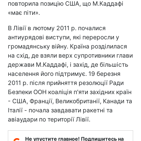
повторила позицію США, що М.Каддафі
«має піти».
В Лівії в лютому 2011 р. почалися
антиурядові виступи, які переросли у
громадянську війну. Країна розділилася
на схід, де взяли верх супротивники глави
держави М.Каддафі, і захід, де більшість
населення його підтримує. 19 березня
2011 р. після прийняття резолюції Ради
Безпеки ООН коаліція п'яти західних країн
- США, Франції, Великобританії, Канади та
Італії - почала завдавати ракетні та
авіаудари по території Лівії.
Не упустите главное! Подпишитесь на