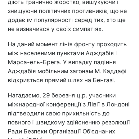
діють гранично жорстко, вишукуючи і
знищуючи політичних противників, що не
додає їм популярності серед тих, хто ще
не визначився у своїх симпатіях.
На даний момент лінія фронту проходить
між населеними пунктами Адждабія і
Марса-ель-Брега. У випадку падіння
Адждабія мобільним загонам М. Каддафі
відкриється прямий шлях на Бенгазі.
Нагадаємо, 29 березня ц.р. учасники
міжнародної конференції з Лівії в Лондоні
підтвердили свою прихильність до
повного і швидкому здійсненню резолюції
Ради Безпеки Організації Об'єднаних