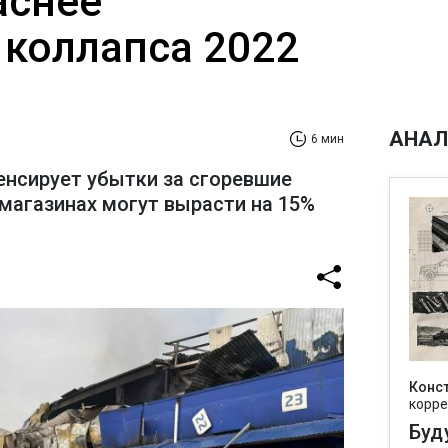
аснее
 коллапса 2022
АНАЛ
6 мин
енсирует убытки за сгоревшие
 магазинах могут вырасти на 15%
Конс
корре
Буд