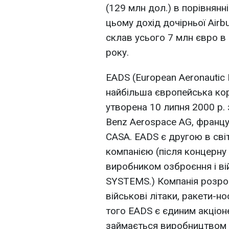
(129 млн дол.) в порівнянн
цьому дохід дочірньої Airb
склав усього 7 млн євро в
року.
EADS (European Aeronautic
найбільша європейська кор
утворена 10 липня 2000 р. 
Benz Aerospace AG, француз
CASA. EADS є другою в сві
компанією (після концерну 
виробником озброєння і вій
SYSTEMS.) Компанія розроб
військові літаки, ракети-но
того EADS є єдиним акціон
займається виробництвом 