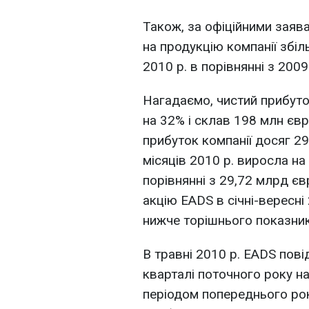
Також, за офіційними заяв
на продукцію компанії збі
2010 р. в порівнянні з 2009
Нагадаємо, чистий прибуто
на 32% і склав 198 млн євр
прибуток компанії досяг 29
місяців 2010 р. виросла на
порівнянні з 29,72 млрд є
акцію EADS в січні-вересні
нижче торішнього показника
В травні 2010 р. EADS пов
кварталі поточного року на
періодом попереднього рок