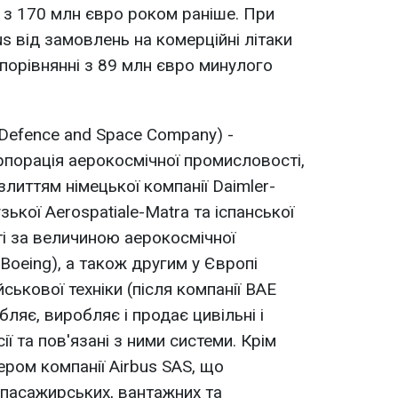
і з 170 млн євро роком раніше. При
us від замовлень на комерційні літаки
 порівнянні з 89 млн євро минулого
 Defence and Space Company) -
порація аерокосмічної промисловості,
злиттям німецької компанії Daimler-
ької Aerospatiale-Matra та іспанської
ті за величиною аерокосмічної
Boeing), а також другим у Європі
ськової техніки (після компанії BAE
ляє, виробляє і продає цивільні і
сії та пов'язані з ними системи. Крім
ером компанії Airbus SAS, що
пасажирських, вантажних та