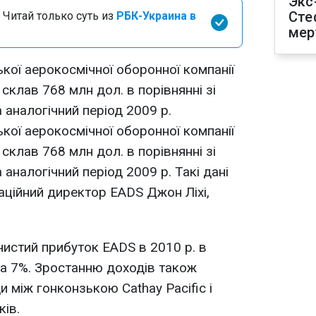
Экс
Сте
 Читай только суть из
РБК-Украина в
мер
кої аерокосмічної оборонної компанії
 склав 768 млн дол. в порівнянні зі
 аналогічний період 2009 р.
кої аерокосмічної оборонної компанії
 склав 768 млн дол. в порівнянні зі
 аналогічний період 2009 р. Такі дані
ційний директор EADS Джон Ліхі,
чистий прибуток EADS в 2010 р. в
 на 7%. Зростанню доходів також
 між гонконзькою Cathay Pacific і
ків.