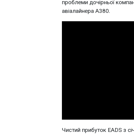
проблеми дочірньої компані
авіалайнера А380.
Чистий прибуток EADS з сі