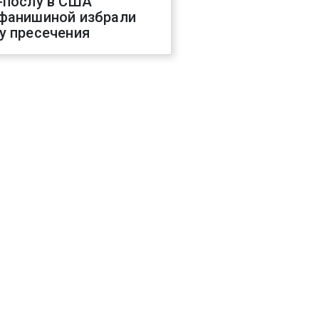
-послу в США
фанишиной избрали
у пресечения