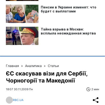
Главная
»
Аналитика
»
Статьи
ЄС скасував візи для Сербії,
Чорногорії та Македонії
18:07 30.11.2009 Пн
2 мин
RBC.UA