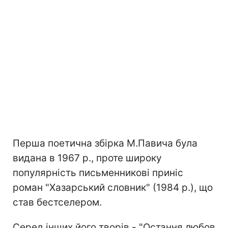
Перша поетична збірка М.Павича була
видана в 1967 р., проте широку
популярність письменникові приніс
роман "Хазарський словник" (1984 р.), що
став бестселером.
Серед інших його творів - "Остання любов