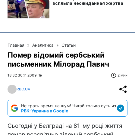
Главная
»
Аналитика
»
Статьи
Помер відомий сербський
письменник Мілорад Павич
18:32 30.11.2009 Пн
2 мин
RBC.UA
Не трать время на шум! Читай только суть из
РБК-Украина в Google
Сьогодні у Бєлграді на 81-му році життя
помер всесвітньо відомий сербський