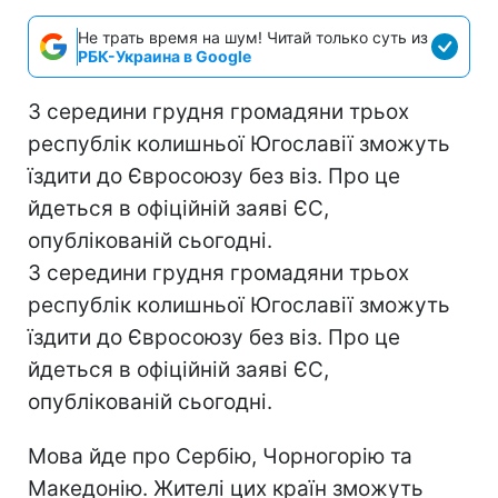
Не трать время на шум! Читай только суть из
РБК-Украина в Google
З середини грудня громадяни трьох
республік колишньої Югославії зможуть
їздити до Євросоюзу без віз. Про це
йдеться в офіційній заяві ЄС,
опублікованій сьогодні.
З середини грудня громадяни трьох
республік колишньої Югославії зможуть
їздити до Євросоюзу без віз. Про це
йдеться в офіційній заяві ЄС,
опублікованій сьогодні.
Мова йде про Сербію, Чорногорію та
Македонію. Жителі цих країн зможуть