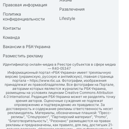
Правовая информация
Развлечения
Политика
Lifestyle
конфиденциальности
Контакты
Команда
Вакансии в РБК-Украина
Разместить рекламу
Идентификатор онлайн-медиа в Реестре субъектов в сфере медиа
— R40-05347
Информационный портал «РБК-Украина» имеет трехязычную
версию (украинскую, русскую и английскую), главная страница
портала –
https://www.rbc.ua
. Фотографии, изображения
принадлежат их правообладателям. Все фотографии на Портале,
авторами которых являются журналисты РБК-Украина,
размещены на условиях лицензии Creative Commons Attribution
4.0 International. Редакция РБК-Украина может не разделять точку
зрения авторов. Оценочные суждения не подлежат
опровержению и подтверждению их правдивости. За
достоверность и содержание рекламы ответственность несет
рекламодатель. Материалы, обозначенные плашкой: "Пресс-
релизы", "Спецпроект", "Партнерский материал", "Promo",
"Благотворительность", "Резонанс" размещаются на правах
рекламы и предназначены, как правило, для лиц, достигших 21-
летнего возраста. «Новости компании» – это информационный