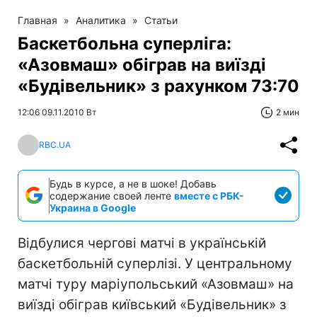
Главная
»
Аналитика
»
Статьи
Баскетбольна суперліга:
«Азовмаш» обіграв на виїзді
«Будівельник» з рахунком 73:70
12:06 09.11.2010 Вт
2 мин
RBC.UA
Будь в курсе, а не в шоке! Добавь
содержание своей ленте
вместе с РБК-
Украина в Google
Відбулися чергові матчі в українській
баскетбольній суперлізі. У центральному
матчі туру маріупольський «Азовмаш» на
виїзді обіграв київський «Будівельник» з