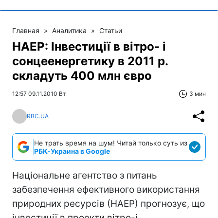
Главная
»
Аналитика
»
Статьи
НАЕР: Інвестиції в вітро- і
сонцеенергетику в 2011 р.
складуть 400 млн євро
12:57 09.11.2010 Вт
3 мин
RBC.UA
Не трать время на шум! Читай только суть из
РБК-Украина в Google
Національне агентство з питань
забезпечення ефективного використання
природних ресурсів (НАЕР) прогнозує, що
інвестиції в проекти вітро-і