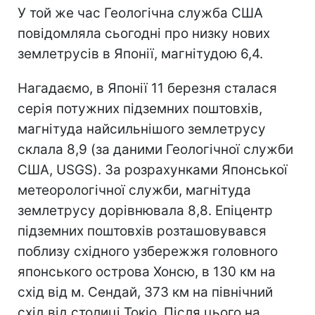
У той же час Геологічна служба США
повідомляла сьогодні про низку нових
землетрусів в Японії, магнітудою 6,4.
Нагадаємо, в Японії 11 березня сталася
серія потужних підземних поштовхів,
магнітуда найсильнішого землетрусу
склала 8,9 (за даними Геологічної служби
США, USGS). За розрахунками Японської
метеорологічної служби, магнітуда
землетрусу дорівнювала 8,8. Епіцентр
підземних поштовхів розташовувався
поблизу східного узбережжя головного
японського острова Хонсю, в 130 км на
схід від м. Сендай, 373 км на північний
схід від столиці Токіо. Після цього на