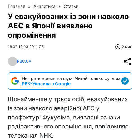
Главная
»
Аналитика
»
Статьи
У евакуйованих із зони навколо
АЕС в Японії виявлено
опромінення
18:07 12.03.2011 Сб
2 мин
RBC.UA
Не трать время на шум! Читай только суть из
РБК-Украина в Google
Щонайменше у трьох осіб, евакуйованих
із зони навколо аварійної АЕС у
префектурі Фукусіма, виявлені ознаки
радіоактивного опромінення, повідомляє
телеканал NHK.