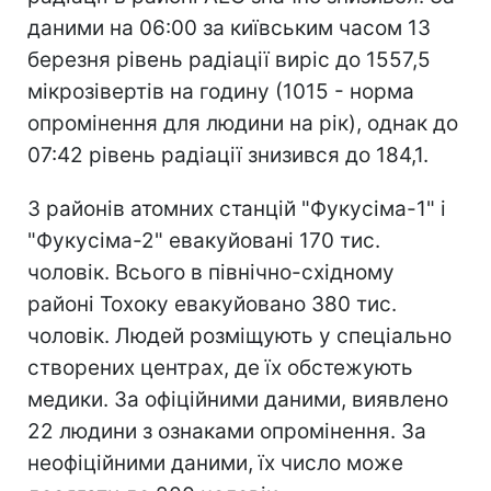
даними на 06:00 за київським часом 13
березня рівень радіації виріс до 1557,5
мікрозівертів на годину (1015 - норма
опромінення для людини на рік), однак до
07:42 рівень радіації знизився до 184,1.
З районів атомних станцій "Фукусіма-1" і
"Фукусіма-2" евакуйовані 170 тис.
чоловік. Всього в північно-східному
районі Тохоку евакуйовано 380 тис.
чоловік. Людей розміщують у спеціально
створених центрах, де їх обстежують
медики. За офіційними даними, виявлено
22 людини з ознаками опромінення. За
неофіційними даними, їх число може