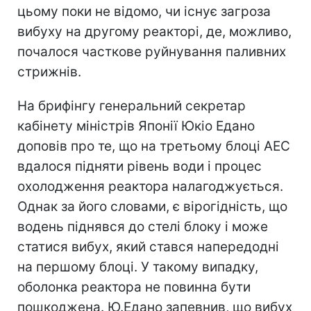
цьому поки не відомо, чи існує загроза
вибуху на другому реакторі, де, можливо,
почалося часткове руйнування паливних
стрижнів.
На брифінгу генеральний секретар
кабінету міністрів Японії Юкіо Едано
доповів про те, що на третьому блоці АЕС
вдалося підняти рівень води і процес
охолодження реактора налагоджується.
Однак за його словами, є вірогідність, що
водень піднявся до стелі блоку і може
статися вибух, який стався напередодні
на першому блоці. У такому випадку,
оболонка реактора не повинна бути
пошкоджена. Ю.Едано запевнив, що вибух