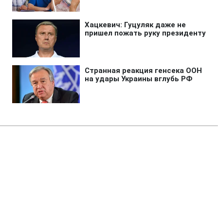
Главная
»
Аналитика
»
Статьи
А.Клюєв: Українські
підприємства можуть взяти
участь у спорудженні
газопроводів в Туркменістані