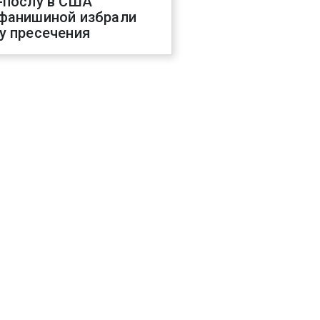
-послу в США
фанишиной избрали
у пресечения