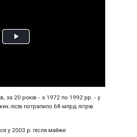
Play
Video
, за 20 років - з 1972 по 1992 рр. - у
их лісів потрапило 68 млрд літрів
ся у 2003 р. після майже