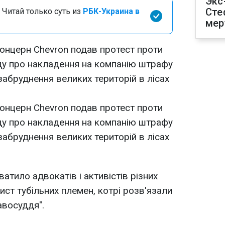
Экс
Сте
 Читай только суть из
РБК-Украина в
мер
онцерн Chevron подав протест проти
ду про накладення на компанію штрафу
 забруднення великих територій в лісах
онцерн Chevron подав протест проти
ду про накладення на компанію штрафу
 забруднення великих територій в лісах
атило адвокатів і активістів різних
ист тубільних племен, котрі розв'язали
авосуддя".