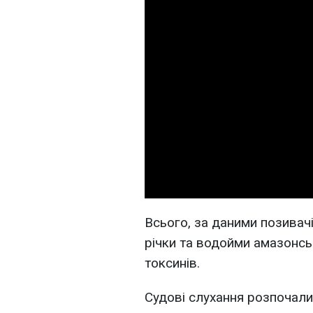
Всього, за даними позивачів
річки та водойми амазонськ
токсинів.
Судові слухання розпочали