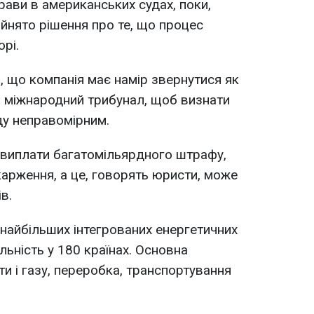
рави в американських судах, поки,
ийнято рішення про те, що процес
рі.
, що компанія має намір звернутися як
 в міжнародний трибунал, щоб визнати
ду неправомірним.
 виплати багатомільярдного штрафу,
арження, а це, говорять юристи, може
в.
 найбільших інтегрованих енергетичних
ьність у 180 країнах. Основна
ти і газу, переробка, транспортування