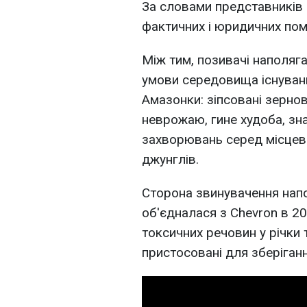
За словами представників C
фактичних і юридичних пом
Між тим, позивачі наполяг
умови середовища існуванн
Амазонки: зіпсовані зернов
неврожаю, гине худоба, зн
захворювань серед місцево
джунглів.
Сторона звинувачення напо
об'єдналася з Chevron в 20
токсичних речовин у річки
пристосовані для зберігання