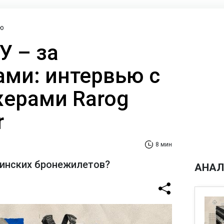
ю
У – за
ами: интервью с
ерами Rarog
r
8 мин
аинских бронежилетов?
АНАЛ