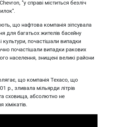
hevron, "у справі міститься безліч
илок".
ають, що нафтова компанія зіпсувала
я для багатьох жителів басейну
і культури, почастішали випадки
ачно почастішали випадки ракових
го населення, знищені великі райони
лягає, що компанія Texaco, що
01 р., зливала мільярди літрів
 та сховища, абсолютно не
 хімікатів.