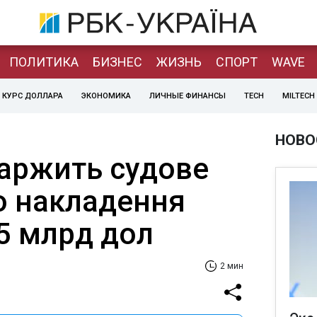
ПОЛИТИКА
БИЗНЕС
ЖИЗНЬ
СПОРТ
WAVE
КУРС ДОЛЛАРА
ЭКОНОМИКА
ЛИЧНЫЕ ФИНАНСЫ
TECH
MILTECH
НОВО
каржить судове
о накладення
5 млрд дол
2 мин