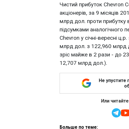
Чистий прибуток Chevron C
акціонерів, за 9 місяців 20
млрд дол. проти прибутку 
підсумками аналогічного п
Chevron у січні-вересні ц.р
млрд дол. з 122,960 млрд 
зріс майже в 2 рази - до 23
12,707 млрд дол.).
Не упустите 
об
Или читайте
Больше по теме: