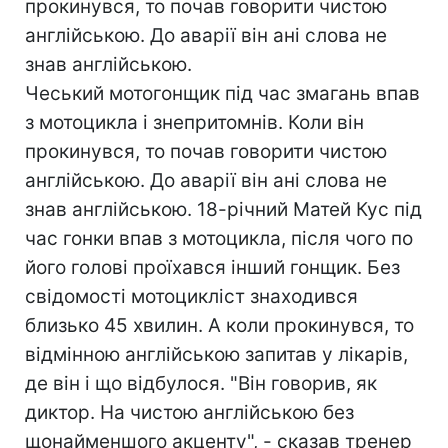
прокинувся, то почав говорити чистою
англійською. До аварії він ані слова не
знав англійською.
Чеський мотогонщик під час змагань впав
з мотоцикла і знепритомнів. Коли він
прокинувся, то почав говорити чистою
англійською. До аварії він ані слова не
знав англійською. 18-річний Матей Кус під
час гонки впав з мотоцикла, після чого по
його голові проїхався інший гонщик. Без
свідомості мотоцикліст знаходився
близько 45 хвилин. А коли прокинувся, то
відмінною англійською запитав у лікарів,
де він і що відбулося. "Він говорив, як
диктор. На чистою англійською без
щонайменшого акценту", - сказав тренер