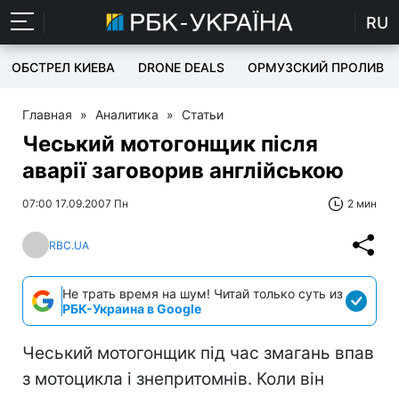
RU
ОБСТРЕЛ КИЕВА
DRONE DEALS
ОРМУЗСКИЙ ПРОЛИВ
Главная
»
Аналитика
»
Статьи
Чеський мотогонщик після
аварії заговорив англійською
07:00 17.09.2007 Пн
2 мин
RBC.UA
Не трать время на шум! Читай только суть из
РБК-Украина в Google
Чеський мотогонщик під час змагань впав
з мотоцикла і знепритомнів. Коли він