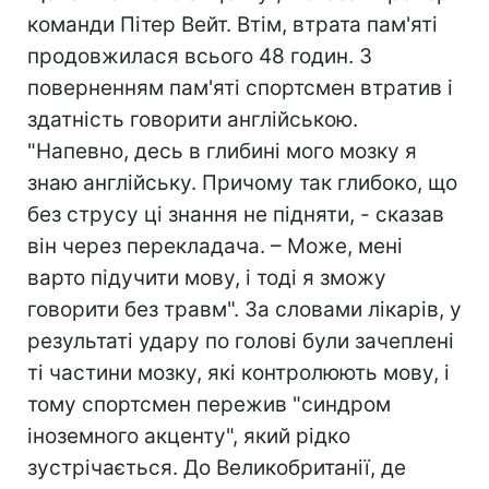
команди Пітер Вейт. Втім, втрата пам'яті
продовжилася всього 48 годин. З
поверненням пам'яті спортсмен втратив і
здатність говорити англійською.
"Напевно, десь в глибині мого мозку я
знаю англійську. Причому так глибоко, що
без струсу ці знання не підняти, - сказав
він через перекладача. – Може, мені
варто підучити мову, і тоді я зможу
говорити без травм". За словами лікарів, у
результаті удару по голові були зачеплені
ті частини мозку, які контролюють мову, і
тому спортсмен пережив "синдром
іноземного акценту", який рідко
зустрічається. До Великобританії, де