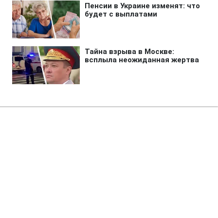
Главная
»
Аналитика
»
Статьи
У Москві підірвали автомобіль
відомого гонщика
09:47 24.09.2007 Пн
1 мин
RBC.UA