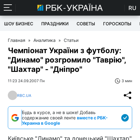
RU
ШОУ БИЗНЕС
ПРАЗДНИКИ
СОВЕТЫ
ГОРОСКОПЫ
Главная
»
Аналитика
»
Статьи
Чемпіонат України з футболу:
"Динамо" розгромило "Таврію",
"Шахтар" - "Дніпро"
11:23 24.09.2007 Пн
3 мин
RBC.UA
Будь в курсе, а не в шоке! Добавь
содержание своей ленте
вместе с РБК-
Украина в Google
Київське "Динамо" та донецький "Шахтар"