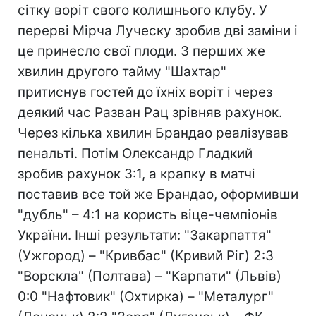
сітку воріт свого колишнього клубу. У
перерві Мірча Луческу зробив дві заміни і
це принесло свої плоди. З перших же
хвилин другого тайму "Шахтар"
притиснув гостей до їхніх воріт і через
деякий час Разван Рац зрівняв рахунок.
Через кілька хвилин Брандао реалізував
пенальті. Потім Олександр Гладкий
зробив рахунок 3:1, а крапку в матчі
поставив все той же Брандао, оформивши
"дубль" – 4:1 на користь віце-чемпіонів
України. Інші результати: "Закарпаття"
(Ужгород) – "Кривбас" (Кривий Ріг) 2:3
"Ворскла" (Полтава) – "Карпати" (Львів)
0:0 "Нафтовик" (Охтирка) – "Металург"