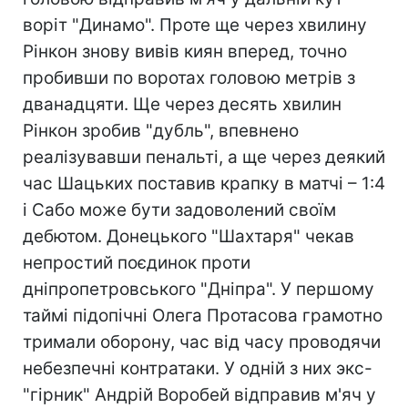
воріт "Динамо". Проте ще через хвилину
Рінкон знову вивів киян вперед, точно
пробивши по воротах головою метрів з
дванадцяти. Ще через десять хвилин
Рінкон зробив "дубль", впевнено
реалізувавши пенальті, а ще через деякий
час Шацьких поставив крапку в матчі – 1:4
і Сабо може бути задоволений своїм
дебютом. Донецького "Шахтаря" чекав
непростий поєдинок проти
дніпропетровського "Дніпра". У першому
таймі підопічні Олега Протасова грамотно
тримали оборону, час від часу проводячи
небезпечні контратаки. У одній з них экс-
"гірник" Андрій Воробей відправив м'яч у