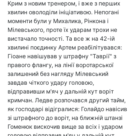
Крим з новим тренером, і вже з перших
хвилин оволоділи ініціативою. Непогані
моменти були у Михалика, Рінкона і
Мілевського, проте їх ударам трохи не
вистачало точності. Та все ж на 42-ій
хвилині поєдинку Артем реабілітувався:
Гіоане навішував у штрафну "Таврії" з
правого флангу, на лінії воротарської
залишений без нагляду Мілевський
завдав чіткого удару головою,
відправивши м'яч у дальній кут воріт
кримчан. Ледве розпочався другий тайм,
як господарі відігралися: Голайдо навісив
зі штрафного до воріт, на ближній штанзі
Гоменюк вискочив вище за всіх і ударом
головою відправив м'яч у дальній кут