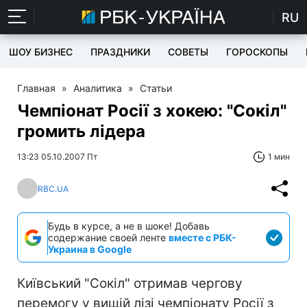
RU
ШОУ БИЗНЕС
ПРАЗДНИКИ
СОВЕТЫ
ГОРОСКОПЫ
Главная
»
Аналитика
»
Статьи
Чемпіонат Росії з хокею: "Сокіл"
громить лідера
13:23 05.10.2007 Пт
1 мин
RBC.UA
Будь в курсе, а не в шоке! Добавь
содержание своей ленте
вместе с РБК-
Украина в Google
Київський "Сокіл" отримав чергову
перемогу у вищій лізі чемпіонату Росії з