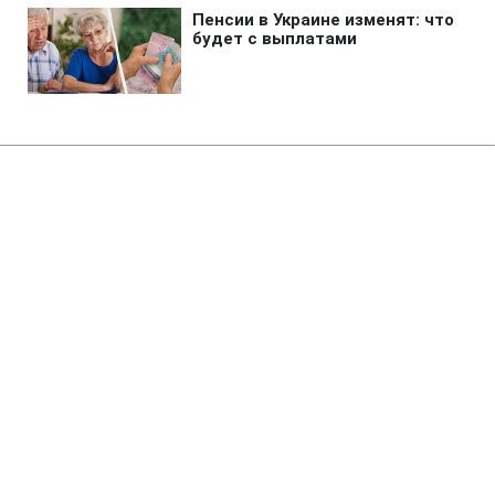
Главная
»
Аналитика
»
Статьи
О.Турчинов: БЮТ не пропонував
Блоку Литвина участь у коаліції
12:58 05.10.2007 Пт
4 мин
RBC.UA
Не трать время на шум! Читай только суть из
РБК-Украина в Google
БЮТ не робив пропозицій Блоку Литвина