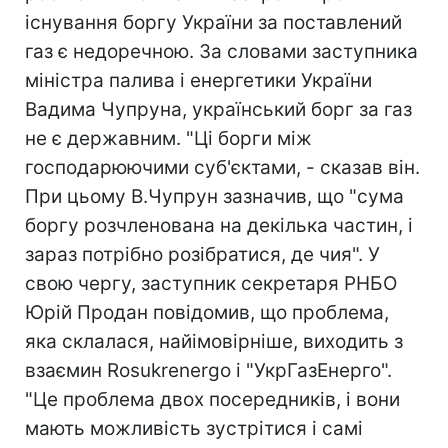
існування боргу України за поставлений
газ є недоречною. За словами заступника
міністра палива і енергетики України
Вадима Чупруна, український борг за газ
не є державним. "Ці борги між
господарюючими суб'єктами, - сказав він.
При цьому В.Чупрун зазначив, що "сума
боргу розчленована на декілька частин, і
зараз потрібно розібратися, де чия". У
свою чергу, заступник секретаря РНБО
Юрій Продан повідомив, що проблема,
яка склалася, найімовірніше, виходить з
взаємин Rosukrenergo і "УкрГазЕнерго".
"Це проблема двох посередників, і вони
мають можливість зустрітися і самі