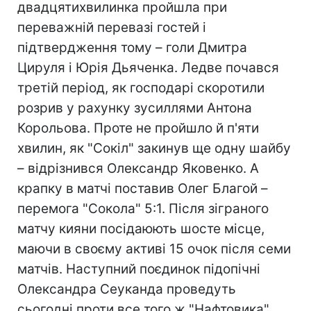
двадцятихвилинка пройшла при
переважній перевазі гостей і
підтвердження тому – голи Дмитра
Цируля і Юрія Дьяченка. Ледве почався
третій період, як господарі скоротили
розрив у рахунку зусиллями Антона
Корольова. Проте не пройшло й п'яти
хвилин, як "Сокіл" закинув ще одну шайбу
– відрізнився Олександр Яковенко. А
крапку в матчі поставив Олег Благой –
перемога "Сокола" 5:1. Після зіграного
матчу кияни посідаюють шосте місце,
маючи в своєму активі 15 очок після семи
матчів. Наступний поєдинок підопічні
Олександра Сеуканда проведуть
сьогодні проти все того ж "Нафтовика".