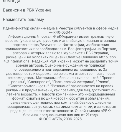
Команда
Вакансии в РБК-Украина
Разместить рекламу
Идентификатор онлайн-медиа в Реестре субъектов в сфере медиа
— R40-05347
Информационный портал «РБК-Украина» имеет трехязычную
версию (украинскую, русскую и английскую), главная страница
портала –
https://www.rbc.ua
. Фотографии, изображения
принадлежат их правообладателям. Все фотографии на Портале,
авторами которых являются журналисты РБК-Украина,
размещены на условиях лицензии Creative Commons Attribution
4.0 International. Редакция РБК-Украина может не разделять точку
зрения авторов. Оценочные суждения не подлежат
опровержению и подтверждению их правдивости. За
достоверность и содержание рекламы ответственность несет
рекламодатель. Материалы, обозначенные плашкой: "Пресс-
релизы", "Спецпроект", "Партнерский материал", "Promo",
"Благотворительность", "Резонанс" размещаются на правах
рекламы и предназначены, как правило, для лиц, достигших 21-
летнего возраста. «Новости компании» – это информационный
формат, охватывающий новости, события и объявления,
связанные с деятельностью компаний, базирующиеся на
прессрелизах, выпускаемых самими компаниями, и за которые
редакция не несет ответственности. Онлайн-медиа «РБК-
Украина» предназначено для лиц от 21 года.
© ООО «УБТ», 2006-2026.