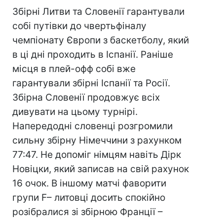
Збірні Литви та Словенії гарантували
собі путівки до чвертьфіналу
чемпіонату Європи з баскетболу, який
в ці дні проходить в Іспанії. Раніше
місця в плей-офф собі вже
гарантували збірні Іспанії та Росії.
Збірна Словенії продовжує всіх
дивувати на цьому турнірі.
Напередодні словенці розгромили
сильну збірну Німеччини з рахунком
77:47. Не допоміг німцям навіть Дірк
Новіцки, який записав на свій рахунок
16 очок. В іншому матчі фаворити
групи F– литовці досить спокійно
розібралися зі збірною Франції –