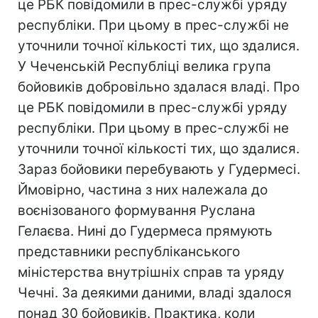
це РБК повідомили в прес-службі уряду
республіки. При цьому в прес-службі не
уточнили точної кількості тих, що здалися.
У Чеченській Республіці велика група
бойовиків добровільно здалася владі. Про
це РБК повідомили в прес-службі уряду
республіки. При цьому в прес-службі не
уточнили точної кількості тих, що здалися.
Зараз бойовики перебувають у Гудермесі.
Ймовірно, частина з них належала до
воєнізованого формування Руслана
Гелаєва. Нині до Гудермеса прямують
представники республіканського
міністерства внутрішніх справ та уряду
Чечні. За деякими даними, владі здалося
понад 30 бойовиків. Практика, коли