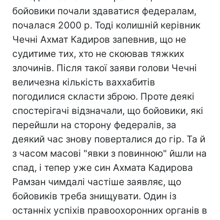
бойовики почали здаватися федералам,
почалася 2000 р. Тоді колишній керівник
Чечні Ахмат Кадиров запевнив, що не
судитиме тих, хто не скоював тяжких
злочинів. Після такої заяви голови Чечні
величезна кількість ваххабитів
погодилися скласти зброю. Проте деякі
спостерігачі відзначали, що бойовики, які
перейшли на сторону федералів, за
деякий час знову поверталися до гір. Та й
з часом масові "явки з повинною" йшли на
спад, і тепер уже син Ахмата Кадирова
Рамзан чимдалі частіше заявляє, що
бойовиків треба знищувати. Один із
останніх успіхів правоохоронних органів в