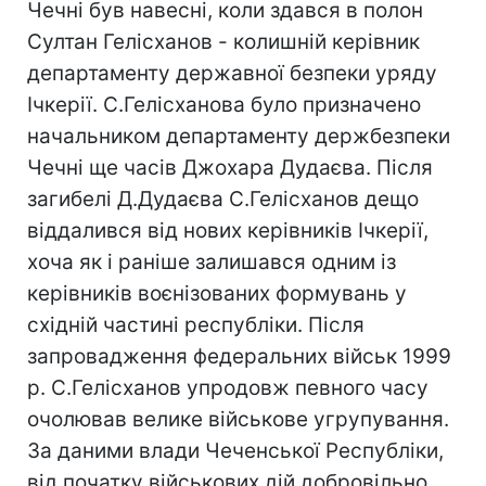
Чечні був навесні, коли здався в полон
Султан Гелісханов - колишній керівник
департаменту державної безпеки уряду
Ічкерії. С.Гелісханова було призначено
начальником департаменту держбезпеки
Чечні ще часів Джохара Дудаєва. Після
загибелі Д.Дудаєва С.Гелісханов дещо
віддалився від нових керівників Ічкерії,
хоча як і раніше залишався одним із
керівників воєнізованих формувань у
східній частині республіки. Після
запровадження федеральних військ 1999
р. С.Гелісханов упродовж певного часу
очолював велике військове угрупування.
За даними влади Чеченської Республіки,
від початку військових дій добровільно