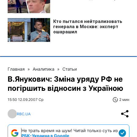
Главная
»
Аналитика
»
Статьи
В.Янукович: Зміна уряду РФ не
погіршить відносин з Україною
15:50 12.09.2007 Ср
2 мин
RBC.UA
Не трать время на шум! Читай только суть из
РБК-Украина в Google