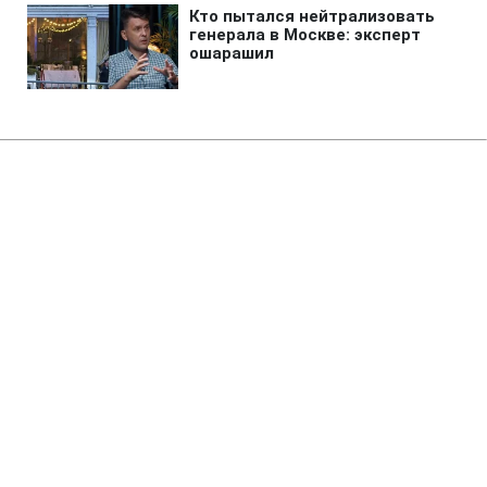
Главная
»
Аналитика
»
Статьи
УБОЗ зловив на хабарі
начальника митниці в
Закарпатській обл.
15:49 12.09.2007 Ср
3 мин
RBC.UA
Не трать время на шум! Читай только суть из
РБК-Украина в Google