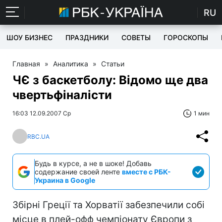
RU
ШОУ БИЗНЕС
ПРАЗДНИКИ
СОВЕТЫ
ГОРОСКОПЫ
Главная
»
Аналитика
»
Статьи
ЧЄ з баскетболу: Відомо ще два
чвертьфіналісти
16:03 12.09.2007 Ср
1 мин
RBC.UA
Будь в курсе, а не в шоке! Добавь
содержание своей ленте
вместе с РБК-
Украина в Google
Збірні Греції та Хорватії забезпечили собі
місце в плей-офф чемпіонату Європи з