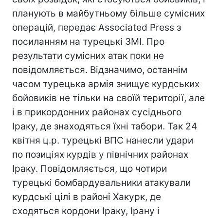
планують в майбутньому більше сумісних
операцій, передає Associated Press з
посиланням на турецькі ЗМІ. Про
результати сумісних атак поки не
повідомляється. Відзначимо, останнім
часом турецька армія знищує курдських
бойовиків не тільки на своїй території, але
і в прикордонних районах сусіднього
Іраку, де знаходяться їхні табори. Так 24
квітня ц.р. турецькі ВПС нанесли удари
по позиціях курдів у північних районах
Іраку. Повідомляється, що чотири
турецькі бомбардувальники атакували
курдські цілі в районі Хакурк, де
сходяться кордони Іраку, Ірану і