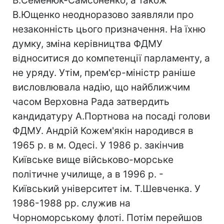
В.Семенюк-Самсоненко, а також
В.Ющенко неодноразово заявляли про
незаконність цього призначення. На їхню
думку, зміна керівництва ФДМУ
відноситися до компетенції парламенту, а
не уряду. Утім, прем'єр-міністр раніше
висловлювала надію, що найближчим
часом Верховна Рада затвердить
кандидатуру А.Портнова на посаді голови
ФДМУ. Андрій Кожем'якін народився в
1965 р. в м. Одесі. У 1986 р. закінчив
Київське вище військово-морське
політичне училище, а в 1996 р. -
Київський університет ім. Т.Шевченка. У
1986-1988 рр. служив на
Чорноморському флоті. Потім перейшов