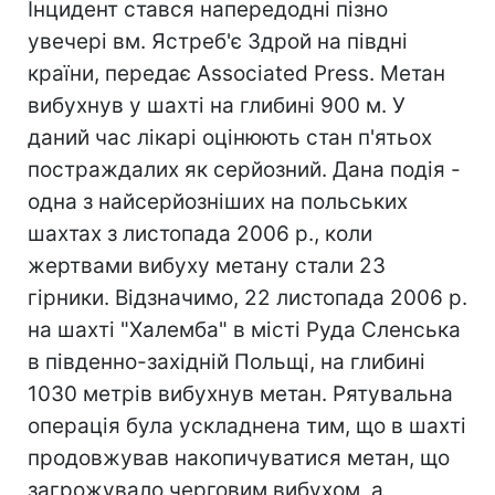
Інцидент стався напередодні пізно
увечері вм. Ястреб'є Здрой на півдні
країни, передає Associated Press. Метан
вибухнув у шахті на глибині 900 м. У
даний час лікарі оцінюють стан п'ятьох
постраждалих як серйозний. Дана подія -
одна з найсерйозніших на польських
шахтах з листопада 2006 р., коли
жертвами вибуху метану стали 23
гірники. Відзначимо, 22 листопада 2006 р.
на шахті "Халемба" в місті Руда Сленська
в південно-західній Польщі, на глибині
1030 метрів вибухнув метан. Рятувальна
операція була ускладнена тим, що в шахті
продовжував накопичуватися метан, що
загрожувало черговим вибухом, а