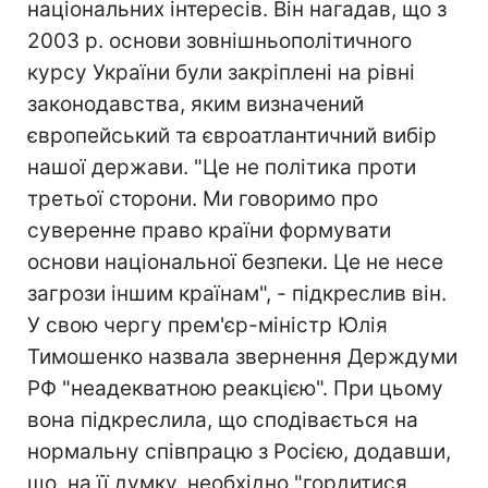
національних інтересів. Він нагадав, що з
2003 р. основи зовнішньополітичного
курсу України були закріплені на рівні
законодавства, яким визначений
європейський та євроатлантичний вибір
нашої держави. "Це не політика проти
третьої сторони. Ми говоримо про
суверенне право країни формувати
основи національної безпеки. Це не несе
загрози іншим країнам", - підкреслив він.
У свою чергу прем'єр-міністр Юлія
Тимошенко назвала звернення Держдуми
РФ "неадекватною реакцією". При цьому
вона підкреслила, що сподівається на
нормальну співпрацю з Росією, додавши,
що, на її думку, необхідно "гордитися