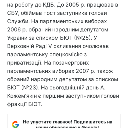
на роботу до КДБ. До 2005 р. працював в
СБУ, обіймав пост заступника голови
Служби. На парламентських виборах
2006 р. обраний народним депутатом
України за списком БЮТ (№25). У
Верховній Раді V скликання очолював
парламентську спецкомісію з
приватизації. На позачергових
парламентських виборах 2007 р. також
обраний народним депутатом за списком
БЮТ (№23). На сьогоднішній день А.
Кожем'якін є першим заступником голови
фракції БЮТ.
Не упустите главное! Подпишитесь на
наши обновления в Google!