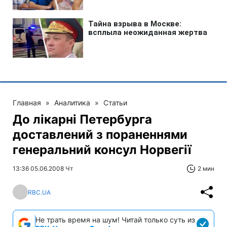
Главная
»
Аналитика
»
Статьи
До лікарні Петербурга
доставлений з пораненнями
генеральний консул Норвегії
13:36 05.06.2008 Чт
2 мин
RBC.UA
Не трать время на шум! Читай только суть из