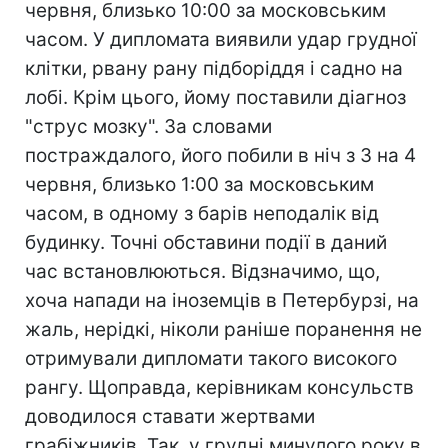
червня, близько 10:00 за московським
часом. У дипломата виявили удар грудної
клітки, рвану рану підборіддя і садно на
лобі. Крім цього, йому поставили діагноз
"струс мозку". За словами
постраждалого, його побили в ніч з 3 на 4
червня, близько 1:00 за московським
часом, в одному з барів неподалік від
будинку. Точні обставини події в даний
час встановлюються. Відзначимо, що,
хоча напади на іноземців в Петербурзі, на
жаль, нерідкі, ніколи раніше поранення не
отримували дипломати такого високого
рангу. Щоправда, керівникам консульств
доводилося ставати жертвами
грабіжників. Так, у грудні минулого року в