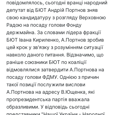
повідомлялось, сьогодні вранці народний
депутат від БЮТ Андрій Портнов зняв
свою кандидатуру з розгляду Верховною
Радою на посаду голови Фонду
держмайна. За словами лідера фракції
БЮТ Івана Кириленко, А.Портнов зробив
цей крок у зв'язку з розумінням ситуації
навколо даного питання. Відзначимо, що
раніше союзники БЮТ по коаліції
відмовлялися затвердити А.Портнова на
посаду голови ФДМУ. Однією з причин
такої позиції послужили вислови
А.Портнова на адресу В.Ющенка, які
пропрезидентська партія вважала
образливими. У відповідь сьогодні
представники "Нашої України - Народної