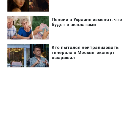
Главная
»
Аналитика
»
Статьи
Малайзійські міністри
лідирують в списках
порушників ПДР
16:42 12.07.2006 Ср
2 мин