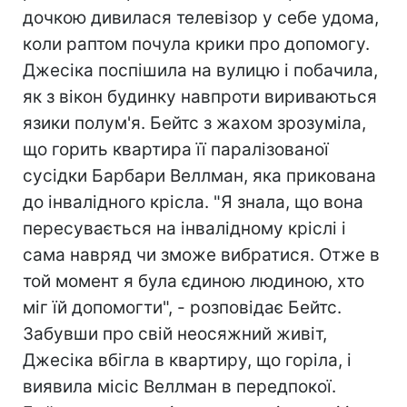
дочкою дивилася телевізор у себе удома,
коли раптом почула крики про допомогу.
Джесіка поспішила на вулицю і побачила,
як з вікон будинку навпроти вириваються
язики полум'я. Бейтс з жахом зрозуміла,
що горить квартира її паралізованої
сусідки Барбари Веллман, яка прикована
до інвалідного крісла. "Я знала, що вона
пересувається на інвалідному кріслі і
сама навряд чи зможе вибратися. Отже в
той момент я була єдиною людиною, хто
міг їй допомогти", - розповідає Бейтс.
Забувши про свій неосяжний живіт,
Джесіка вбігла в квартиру, що горіла, і
виявила місіс Веллман в передпокої.