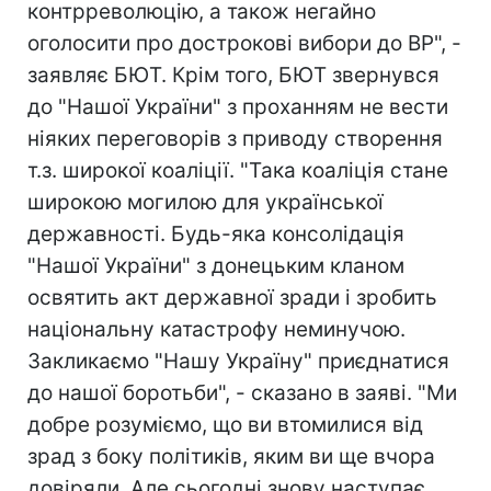
контрреволюцію, а також негайно
оголосити про дострокові вибори до ВР", -
заявляє БЮТ. Крім того, БЮТ звернувся
до "Нашої України" з проханням не вести
ніяких переговорів з приводу створення
т.з. широкої коаліції. "Така коаліція стане
широкою могилою для української
державності. Будь-яка консолідація
"Нашої України" з донецьким кланом
освятить акт державної зради і зробить
національну катастрофу неминучою.
Закликаємо "Нашу Україну" приєднатися
до нашої боротьби", - сказано в заяві. "Ми
добре розуміємо, що ви втомилися від
зрад з боку політиків, яким ви ще вчора
довіряли. Але сьогодні знову наступає