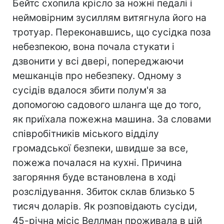
Бейтс схопила крісло за ножні педалі і
неймовірним зусиллям витягнула його на
тротуар. Переконавшись, що сусідка поза
небезпекою, вона почала стукати і
дзвонити у всі двері, попереджаючи
мешканців про небезпеку. Одному з
сусідів вдалося збити полум'я за
допомогою садового шланга ще до того,
як приїхала пожежна машина. За словами
співробітників міського відділу
громадської безпеки, швидше за все,
пожежа почалася на кухні. Причина
загоряння буде встановлена в ході
розслідування. Збиток склав близько 5
тисяч доларів. Як розповідають сусіди,
45-річна місіс Веллман проживала в цій