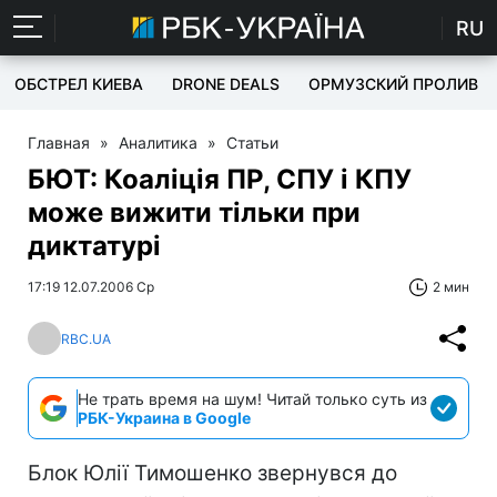
RU
ОБСТРЕЛ КИЕВА
DRONE DEALS
ОРМУЗСКИЙ ПРОЛИВ
Главная
»
Аналитика
»
Статьи
БЮТ: Коаліція ПР, СПУ і КПУ
може вижити тільки при
диктатурі
17:19 12.07.2006 Ср
2 мин
RBC.UA
Не трать время на шум! Читай только суть из
РБК-Украина в Google
Блок Юлії Тимошенко звернувся до