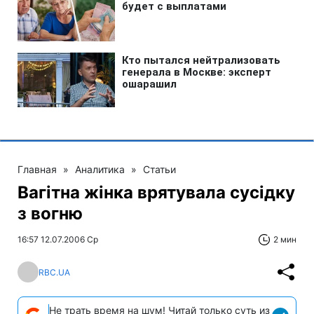
Главная
»
Аналитика
»
Статьи
Вагітна жінка врятувала сусідку
з вогню
16:57 12.07.2006 Ср
2 мин
RBC.UA
Не трать время на шум! Читай только суть из