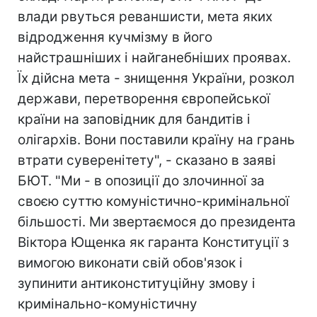
влади рвуться реваншисти, мета яких
відродження кучмізму в його
найстрашніших і найганебніших проявах.
Їх дійсна мета - знищення України, розкол
держави, перетворення європейської
країни на заповідник для бандитів і
олігархів. Вони поставили країну на грань
втрати суверенітету", - сказано в заяві
БЮТ. "Ми - в опозиції до злочинної за
своєю суттю комуністично-кримінальної
більшості. Ми звертаємося до президента
Віктора Ющенка як гаранта Конституції з
вимогою виконати свій обов'язок і
зупинити антиконституційну змову і
кримінально-комуністичну