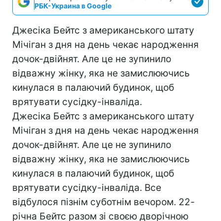
РБК-Украина в Google
Джесіка Бейтс з американського штату
Мічіган з дня на день чекає народження
дочок-двійнят. Але це не зупинило
відважну жінку, яка не замислюючись
кинулася в палаючий будинок, щоб
врятувати сусідку-інваліда.
Джесіка Бейтс з американського штату
Мічіган з дня на день чекає народження
дочок-двійнят. Але це не зупинило
відважну жінку, яка не замислюючись
кинулася в палаючий будинок, щоб
врятувати сусідку-інваліда. Все
відбулося пізнім суботнім вечором. 22-
річна Бейтс разом зі своєю дворічною