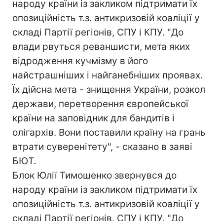
народу країни із закликом підтримати їх
опозиційність т.з. антикризовій коаліції у
складі Партії регіонів, СПУ і КПУ. "До
влади рвуться реваншисти, мета яких
відродження кучмізму в його
найстрашніших і найганебніших проявах.
Їх дійсна мета - знищення України, розкол
держави, перетворення європейської
країни на заповідник для бандитів і
олігархів. Вони поставили країну на грань
втрати суверенітету", - сказано в заяві
БЮТ.
Блок Юлії Тимошенко звернувся до
народу країни із закликом підтримати їх
опозиційність т.з. антикризовій коаліції у
складі Партії регіонів, СПУ і КПУ. "До