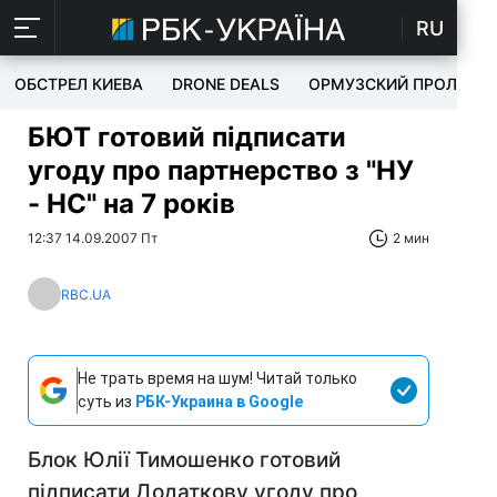
RU
ОБСТРЕЛ КИЕВА
DRONE DEALS
ОРМУЗСКИЙ ПРОЛИВ
БЮТ готовий підписати
угоду про партнерство з "НУ
- НС" на 7 років
12:37 14.09.2007 Пт
2 мин
RBC.UA
Не трать время на шум! Читай только
суть из
РБК-Украина в Google
Блок Юлії Тимошенко готовий
підписати Додаткову угоду про