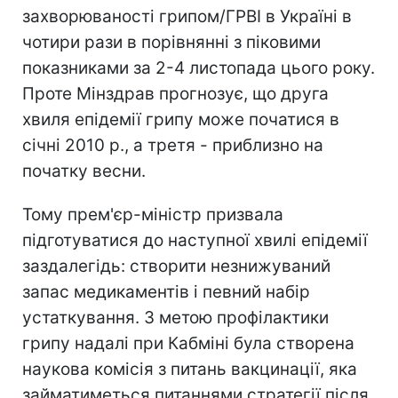
захворюваності грипом/ГРВІ в Україні в
чотири рази в порівнянні з піковими
показниками за 2-4 листопада цього року.
Проте Мінздрав прогнозує, що друга
хвиля епідемії грипу може початися в
січні 2010 р., а третя - приблизно на
початку весни.
Тому прем'єр-міністр призвала
підготуватися до наступної хвилі епідемії
заздалегідь: створити незнижуваний
запас медикаментів і певний набір
устаткування. З метою профілактики
грипу надалі при Кабміні була створена
наукова комісія з питань вакцинації, яка
займатиметься питаннями стратегії після