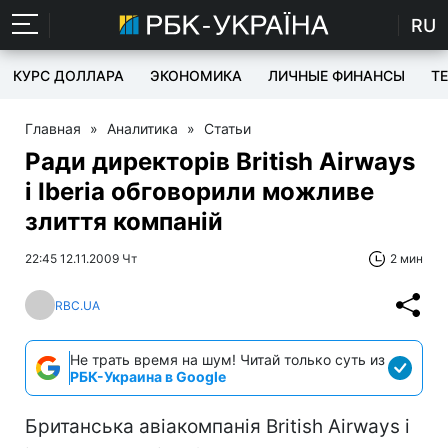
RU
КУРС ДОЛЛАРА
ЭКОНОМИКА
ЛИЧНЫЕ ФИНАНСЫ
T
Главная
»
Аналитика
»
Статьи
Ради директорів British Airways
і Iberia обговорили можливе
злиття компаній
22:45 12.11.2009 Чт
2 мин
RBC.UA
Не трать время на шум! Читай только суть из
РБК-Украина в Google
Британська авіакомпанія British Airways і