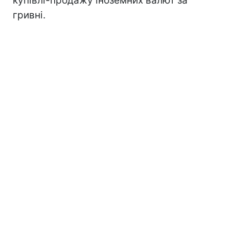
купівлі-продажу іноземних валют за
гривні.