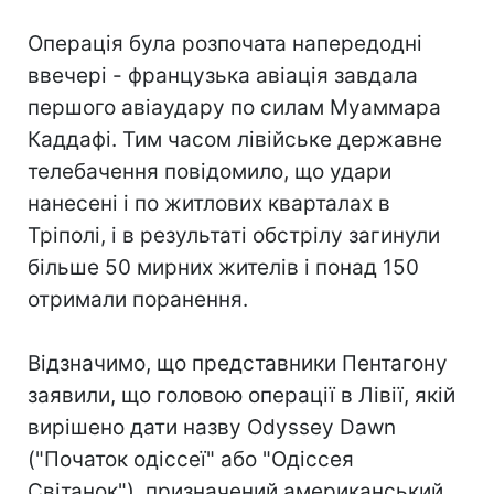
Операція була розпочата напередодні
ввечері - французька авіація завдала
першого авіаудару по силам Муаммара
Каддафі. Тим часом лівійське державне
телебачення повідомило, що удари
нанесені і по житлових кварталах в
Тріполі, і в результаті обстрілу загинули
більше 50 мирних жителів і понад 150
отримали поранення.
Відзначимо, що представники Пентагону
заявили, що головою операції в Лівії, якій
вирішено дати назву Odyssey Dawn
("Початок одіссеї" або "Одіссея
Світанок"), призначений американський