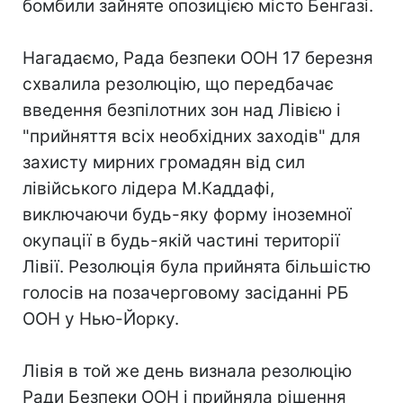
бомбили зайняте опозицією місто Бенгазі.
Нагадаємо, Рада безпеки ООН 17 березня
схвалила резолюцію, що передбачає
введення безпілотних зон над Лівією і
"прийняття всіх необхідних заходів" для
захисту мирних громадян від сил
лівійського лідера М.Каддафі,
виключаючи будь-яку форму іноземної
окупації в будь-якій частині території
Лівії. Резолюція була прийнята більшістю
голосів на позачерговому засіданні РБ
ООН у Нью-Йорку.
Лівія в той же день визнала резолюцію
Ради Безпеки ООН і прийняла рішення