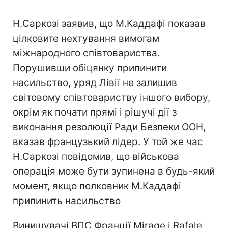
Н.Саркозі заявив, що М.Каддафі показав
цілковите нехтування вимогам
міжнародного співтовариства.
Порушивши обіцянку припинити
насильство, уряд Лівії не залишив
світовому співтовариству іншого вибору,
окрім як почати прямі і рішучі дії з
виконання резолюції Ради Безпеки ООН,
вказав французький лідер. У той же час
Н.Саркозі повідомив, що військова
операція може бути зупинена в будь-який
момент, якщо полковник М.Каддафі
припинить насильство
Винищувачі ВПС Франції Mirage і Rafale,