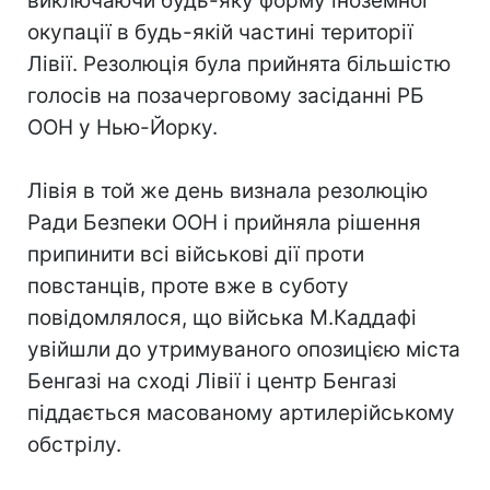
виключаючи будь-яку форму іноземної
окупації в будь-якій частині території
Лівії. Резолюція була прийнята більшістю
голосів на позачерговому засіданні РБ
ООН у Нью-Йорку.
Лівія в той же день визнала резолюцію
Ради Безпеки ООН і прийняла рішення
припинити всі військові дії проти
повстанців, проте вже в суботу
повідомлялося, що війська М.Каддафі
увійшли до утримуваного опозицією міста
Бенгазі на сході Лівії і центр Бенгазі
піддається масованому артилерійському
обстрілу.