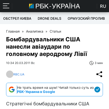
RU
ОБСТРЕЛ КИЕВА
DRONE DEALS
ОРМУЗСКИЙ ПРОЛИВ
Главная
»
Аналитика
»
Статьи
Бомбардувальники США
нанесли авіаудари по
головному аеродрому Лівії
10:34 20.03.2011 Вс
3 мин
RBC.UA
Не трать время на шум! Читай только суть из
РБК-Украина в Google
Стратегічні бомбардувальники США