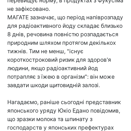
перевищує норму, в продуктах з Фукусіма
не зафіксовано.
МАГАТЕ зазначає, що період напіврозпаду
для радіоактивного йоду складає близько
8 днів, речовина повністю розпадається
природним шляхом протягом декількох
тижнів. Тим не менш, "існує
короткостроковий ризик для здоров'я
людини, якщо радіоактивний йод
потрапляє з їжею в організм": він може
завдати шкоди щитовидній залозі.
Нагадаємо, раніше сьогодні представник
японського уряду Юкіо Едано повідомив,
що зразки молока та шпинату з
господарств у японських префектурах