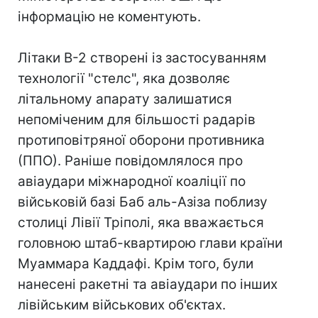
інформацію не коментують.
Літаки B-2 створені із застосуванням
технології "стелс", яка дозволяє
літальному апарату залишатися
непоміченим для більшості радарів
протиповітряної оборони противника
(ППО). Раніше повідомлялося про
авіаудари міжнародної коаліції по
військовій базі Баб аль-Азіза поблизу
столиці Лівії Тріполі, яка вважається
головною штаб-квартирою глави країни
Муаммара Каддафі. Крім того, були
нанесені ракетні та авіаудари по інших
лівійським військових об'єктах.