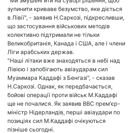
"Ми змушені йти на суворі рішення, щоб
зупинити криваве безумство, яке діється
в Лівії", - заявив Н.Саркозі, підкресливши,
що застосування військових методів
колективно підтримали не тільки
Великобританія, Канада і США, але і члени
Ліги арабських держав.
"Наші літаки вже знаходяться в небі над
Лівією і запобігають авіаударам сил
Муаммара Каддафі з Бенгазі", - сказав
Н.Саркозі. Однак, як передбачається,
бойові операції проти військ М.Каддафі
ще не почалися. Як заявив BBC прем'єр-
міністр Нідерландів, перші авіаудари по
позиціях сил М.Каддафі очікуються
пізніше сьогодні.