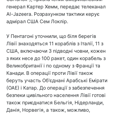
генерал Картер Хемм, передає телеканал
Al-Jazeera. Розрахунком тактики керує
адмірал США Сем Локлір.
У Пентагоні уточнили, що біля берегів
Лівії знаходяться 11 кораблів з Італії, 11 з
США, включаючи 3 підводні човни, кожен
з яких несе до 100 ракет, один корабель з
Великобританії і по одному з Франції та
Канади. В операції проти Лівії також
беруть участь Об'єднані Арабські Емірати
(ОАЕ) і Катар. До операції з забезпечення
безпеки цивільного населення Лівії готові
також приєднатися Бельгія, Нідерланди,
Данія, Норвегія, а також, можливо,