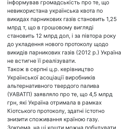
інформував громадськість про те, що
невикористана українська квота по
викидах парникових газів становить 1,25
млрд т, що в грошовому вигляді
становить 12 млрд дол, і за півтора року
до укладення нового протоколу щодо
викидів парникових газів (2012 р.) Україна
не встигне її реалізувати.
Також в серпні ц.р. керівництво
Української асоціації виробників
альтернативного твердого палива
(УАВАТП) заявляло про те, що 4,5 млрд
грн, які Україна отримала в рамках
Кіотського протоколу, здатні істотно
знизити споживання країною газу.
Зокрема, на ці кошти можна побудувати