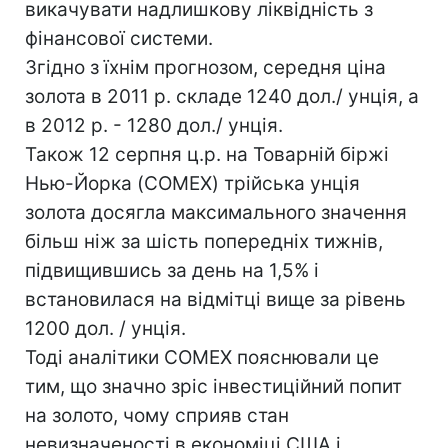
викачувати надлишкову ліквідність з
фінансової системи.
Згідно з їхнім прогнозом, середня ціна
золота в 2011 р. складе 1240 дол./ унція, а
в 2012 р. - 1280 дол./ унція.
Також 12 серпня ц.р. на Товарній біржі
Нью-Йорка (COMEX) трійська унція
золота досягла максимального значення
більш ніж за шість попередніх тижнів,
підвищившись за день на 1,5% і
встановилася на відмітці вище за рівень
1200 дол. / унція.
Тоді аналітики COMEX пояснювали це
тим, що значно зріс інвестиційний попит
на золото, чому сприяв стан
невизначеності в економіці США і