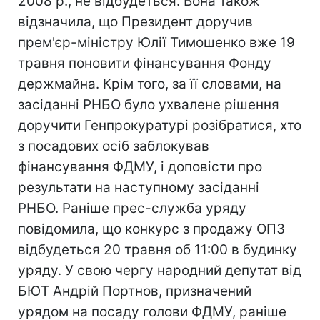
2008 р., не відбудеться. Вона також
відзначила, що Президент доручив
прем'єр-міністру Юлії Тимошенко вже 19
травня поновити фінансування Фонду
держмайна. Крім того, за її словами, на
засіданні РНБО було ухвалене рішення
доручити Генпрокуратурі розібратися, хто
з посадових осіб заблокував
фінансування ФДМУ, і доповісти про
результати на наступному засіданні
РНБО. Раніше прес-служба уряду
повідомила, що конкурс з продажу ОПЗ
відбудеться 20 травня об 11:00 в будинку
уряду. У свою чергу народний депутат від
БЮТ Андрій Портнов, призначений
урядом на посаду голови ФДМУ, раніше