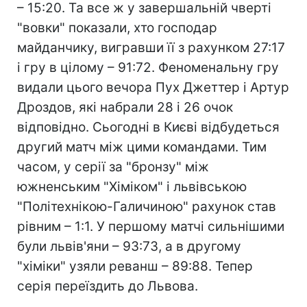
– 15:20. Та все ж у завершальній чверті
"вовки" показали, хто господар
майданчику, вигравши її з рахунком 27:17
і гру в цілому – 91:72. Феноменальну гру
видали цього вечора Пух Джеттер і Артур
Дроздов, які набрали 28 і 26 очок
відповідно. Сьогодні в Києві відбудеться
другий матч між цими командами. Тим
часом, у серії за "бронзу" між
южненським "Хіміком" і львівською
"Політехнікою-Галичиною" рахунок став
рівним – 1:1. У першому матчі сильнішими
були львів'яни – 93:73, а в другому
"хіміки" узяли реванш – 89:88. Тепер
серія переїздить до Львова.