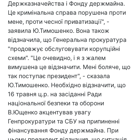
Держказначейства і Фонду держмайна.
Це кримінальна справа порушена проти
мене, проти чесної приватизації", -
заявила Ю.Тимошенко. Вона також
відзначила, що Генеральна прокуратура
"продовжує обслуговувати корупційні
схеми". "Це очевидно, і я з жалем
вимушена це відзначити. Мені боляче, що
так поступає президент", - сказала
Ю.Тимошенко. Необхідно відзначити, що
16 травня ц.р. на засіданні Ради
національної безпеки та оборони
В.Ющенко акцентував увагу
Генпрокуратури та СБУ на припиненні
фінансування Фонду держмайна. При
цьому президент відзначив, що ситуація