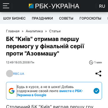
RU
ШОУ БИЗНЕС
ПРАЗДНИКИ
СОВЕТЫ
ГОРОСКОПЫ
Главная
»
Аналитика
»
Статьи
БК "Київ" отримав першу
перемогу у фінальній серії
проти "Азовмашу"
12:49 19.05.2008 Пн
1 мин
RBC.UA
Будь в курсе, а не в шоке! Добавь
содержание своей ленте
вместе с РБК-
Украина в Google
Столичний БК "Київ" виграв першу гру