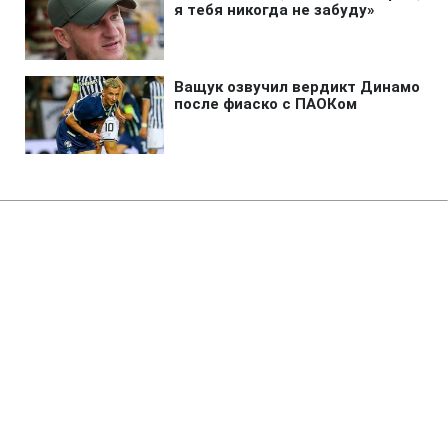
Главная
»
Аналитика
»
Статьи
Кількість жертв землетрусу в
Китаї складає 34 тис. 73
людини
11:45 19.05.2008 Пн
2 мин
RBC.UA