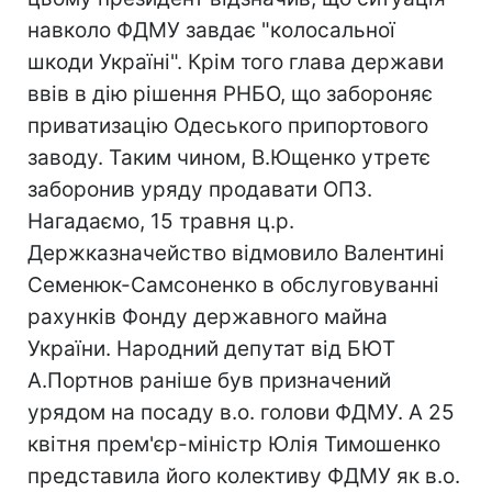
навколо ФДМУ завдає "колосальної
шкоди Україні". Крім того глава держави
ввів в дію рішення РНБО, що забороняє
приватизацію Одеського припортового
заводу. Таким чином, В.Ющенко утретє
заборонив уряду продавати ОПЗ.
Нагадаємо, 15 травня ц.р.
Держказначейство відмовило Валентині
Семенюк-Самсоненко в обслуговуванні
рахунків Фонду державного майна
України. Народний депутат від БЮТ
А.Портнов раніше був призначений
урядом на посаду в.о. голови ФДМУ. А 25
квітня прем'єр-міністр Юлія Тимошенко
представила його колективу ФДМУ як в.о.