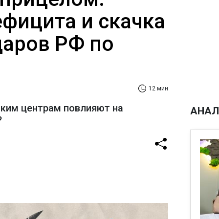
ефицита и скачка
даров РФ по
12 мин
ским центрам повлияют на
АНАЛ
?