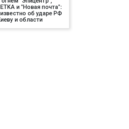
 огнем "Эпицентр",
ETKA и "Новая почта":
 известно об ударе РФ
Киеву и области