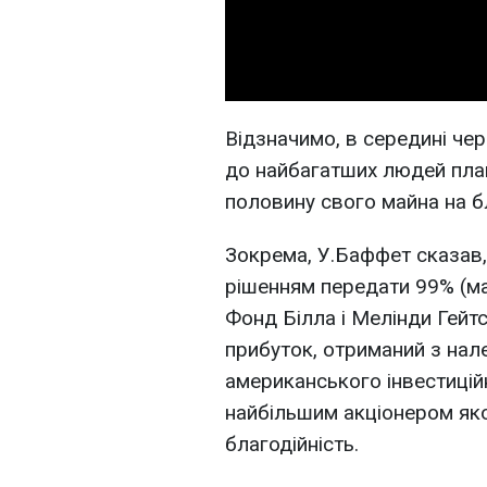
Відзначимо, в середині чер
до найбагатших людей план
половину свого майна на бла
Зокрема, У.Баффет сказав,
рішенням передати 99% (ма
Фонд Білла і Мелінди Гейт
прибуток, отриманий з нал
американського інвестицій
найбільшим акціонером яко
благодійність.