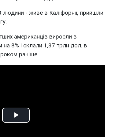
3 людини - живе в Каліфорнії, прийшли
гу.
атших американців виросли в
 на 8% і склали 1,37 трлн дол. в
. роком раніше.
Play
Video