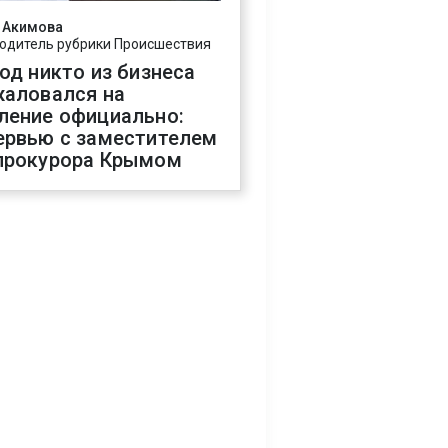
 Акимова
одитель рубрики Происшествия
год никто из бизнеса
жаловался на
ление официально:
ервью с заместителем
прокурора Крымом