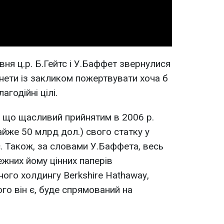
вня ц.р. Б.Гейтс і У.Баффет звернулися
ети із закликом пожертвувати хоча б
годійні цілі.
 що щасливий прийнятим в 2006 р.
йже 50 млрд дол.) свого статку у
с. Також, за словами У.Баффета, весь
ежних йому цінних паперів
ного холдингу Berkshire Hathawaу,
го він є, буде спрямований на