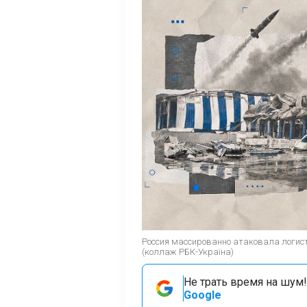
Россия массированно атаковала логис
(коллаж РБК-Україна)
Не трать время на шум!
Google