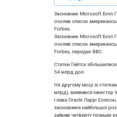
Засновник Microsoft Білл Г
очолив список американсь
Forbes.
Засновник Microsoft Білл Г
очолив список американсь
Forbes, передає ВВС.
Статки Гейтса збільшилися 
54 млрд дол.
На другому місці зі статка
млрд), виявився інвестор 
глава Oracle Ларрі Еллісон
засновника найбільшої роз
зайняв четверту позицію р