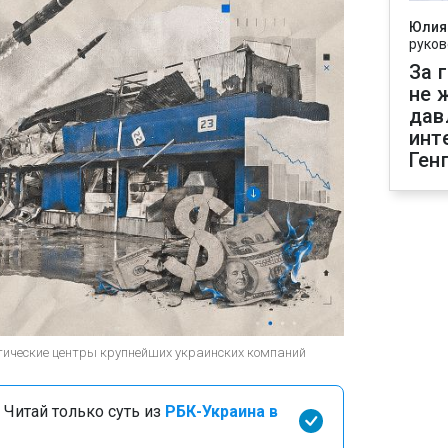
Юлия
руков
За 
не 
дав
инт
Ген
тические центры крупнейших украинских компаний
 Читай только суть из
РБК-Украина в