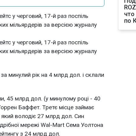
Под
ROZ
что
ейтс у черговий, 17-й раз поспіль
по 
ких мільярдерів за версією журналу
ейтс у черговий, 17-й раз поспіль
ких мільярдерів за версією журналу
за минулий рік на 4 млрд дол. і склали
ми, 45 млрд дол. (у минулому році - 40
Уоррен Баффет. Третє місце займає
, який володіє 27 млрд дол. Син
дрібної мережі Wal-Mart Сема Уолтона
ейтингу з 24 млрд дол.