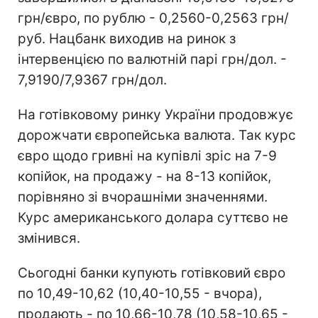
грн/євро, по рублю - 0,2560-0,2563 грн/
руб. Нацбанк виходив на ринок з
інтервенцією по валютній парі грн/дол. -
7,9190/7,9367 грн/дол.
На готівковому ринку України продовжує
дорожчати європейська валюта. Так курс
євро щодо гривні на купівлі зріс на 7-9
копійок, на продажу - на 8-13 копійок,
порівняно зі вчорашніми значеннями.
Курс американського долара суттєво не
змінився.
Сьогодні банки купують готівковий євро
по 10,49-10,62 (10,40-10,55 - вчора),
продають - по 10,66-10,78 (10,58-10,65 -