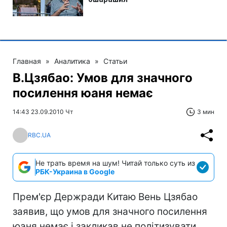
Главная
»
Аналитика
»
Статьи
В.Цзябао: Умов для значного
посилення юаня немає
14:43 23.09.2010 Чт
3 мин
RBC.UA
Не трать время на шум! Читай только суть из
РБК-Украина в Google
Прем'єр Держради Китаю Вень Цзябао
заявив, що умов для значного посилення
юаня немає і закликав не політизувати