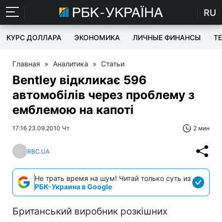
RU
КУРС ДОЛЛАРА
ЭКОНОМИКА
ЛИЧНЫЕ ФИНАНСЫ
T
Главная
»
Аналитика
»
Статьи
Bentley відкликає 596
автомобілів через проблему з
емблемою на капоті
17:16 23.09.2010 Чт
2 мин
RBC.UA
Не трать время на шум! Читай только суть из
РБК-Украина в Google
Британський виробник розкішних