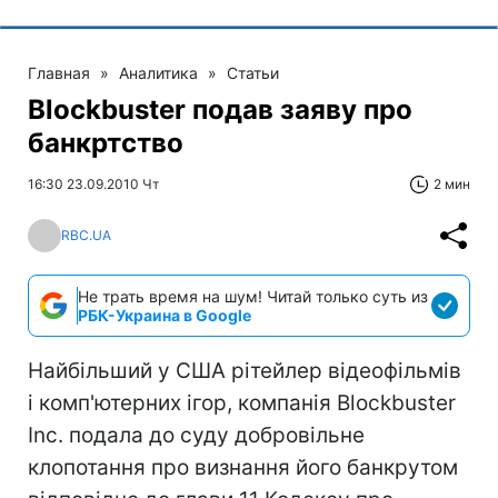
Главная
»
Аналитика
»
Статьи
Blockbuster подав заяву про
банкртство
16:30 23.09.2010 Чт
2 мин
RBC.UA
Не трать время на шум! Читай только суть из
РБК-Украина в Google
Найбільший у США рітейлер відеофільмів
і комп'ютерних ігор, компанія Blockbuster
Inc. подала до суду добровільне
клопотання про визнання його банкрутом