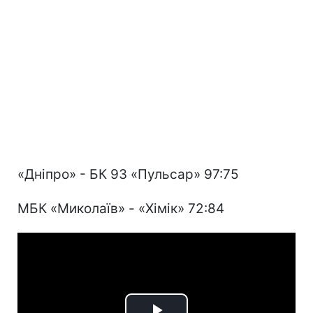
«Дніпро» - БК 93 «Пульсар» 97:75
МБК «Миколаїв» - «Хімік» 72:84