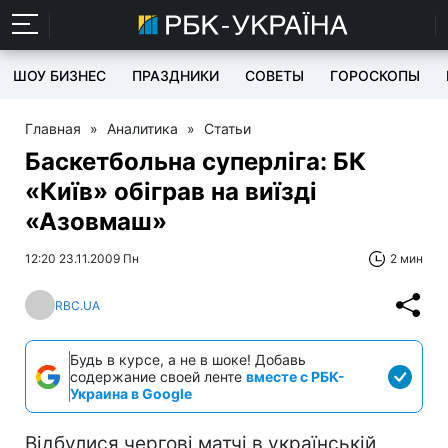
ШОУ БИЗНЕС
ПРАЗДНИКИ
СОВЕТЫ
ГОРОСКОПЫ
Главная
»
Аналитика
»
Статьи
Баскетбольна суперліга: БК
«Київ» обіграв на виїзді
«Азовмаш»
12:20 23.11.2009 Пн
2 мин
RBC.UA
Будь в курсе, а не в шоке! Добавь
содержание своей ленте
вместе с РБК-
Украина в Google
Відбулися чергові матчі в українській