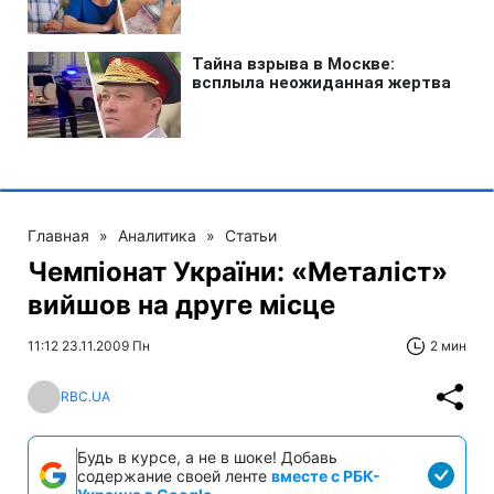
Главная
»
Аналитика
»
Статьи
Чемпіонат України: «Металіст»
вийшов на друге місце
11:12 23.11.2009 Пн
2 мин
RBC.UA
Будь в курсе, а не в шоке! Добавь
содержание своей ленте
вместе с РБК-