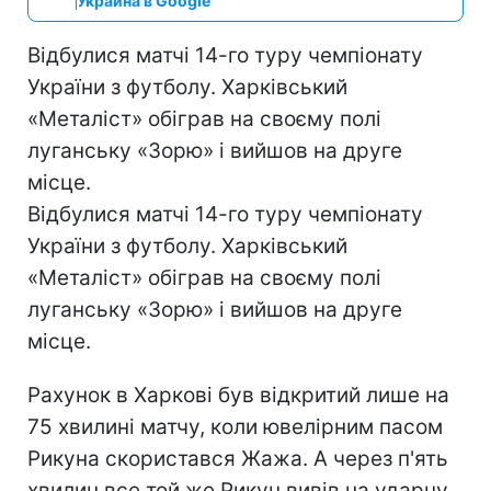
Украина в Google
Відбулися матчі 14-го туру чемпіонату
України з футболу. Харківський
«Металіст» обіграв на своєму полі
луганську «Зорю» і вийшов на друге
місце.
Відбулися матчі 14-го туру чемпіонату
України з футболу. Харківський
«Металіст» обіграв на своєму полі
луганську «Зорю» і вийшов на друге
місце.
Рахунок в Харкові був відкритий лише на
75 хвилині матчу, коли ювелірним пасом
Рикуна скористався Жажа. А через п'ять
хвилин все той же Рикун вивів на ударну