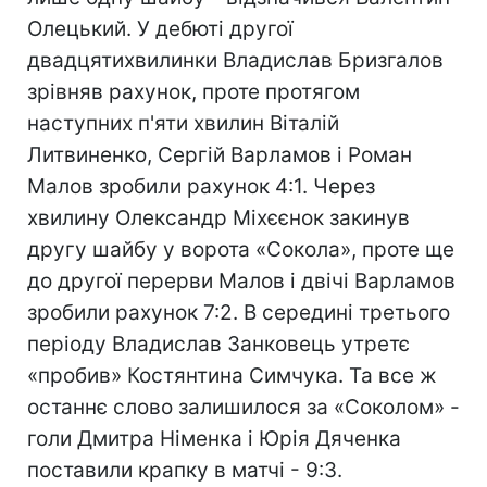
Олецький. У дебюті другої
двадцятихвилинки Владислав Бризгалов
зрівняв рахунок, проте протягом
наступних п'яти хвилин Віталій
Литвиненко, Сергій Варламов і Роман
Малов зробили рахунок 4:1. Через
хвилину Олександр Міхєєнок закинув
другу шайбу у ворота «Сокола», проте ще
до другої перерви Малов і двічі Варламов
зробили рахунок 7:2. В середині третього
періоду Владислав Занковець утретє
«пробив» Костянтина Симчука. Та все ж
останнє слово залишилося за «Соколом» -
голи Дмитра Німенка і Юрія Дяченка
поставили крапку в матчі - 9:3.