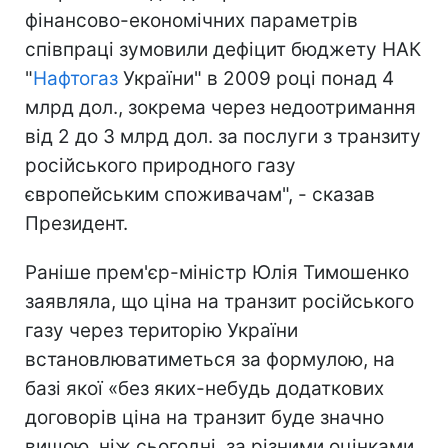
фінансово-економічних параметрів
співпраці зумовили дефіцит бюджету НАК
"
Нафтогаз
України" в 2009 році понад 4
млрд дол., зокрема через недоотримання
від 2 до 3 млрд дол. за послуги з транзиту
російського природного газу
європейським споживачам", - сказав
Президент.
Раніше прем'єр-міністр Юлія Тимошенко
заявляла, що ціна на транзит російського
газу через територію України
встановлюватиметься за формулою, на
базі якої «без яких-небудь додаткових
договорів ціна на транзит буде значно
вищою, ніж сьогодні, за різними оцінками