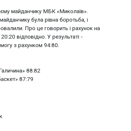
єму майданчику МБК «Миколаїв».
майданчику була рівна боротьба, і
овалили. Про це говорить і рахунок на
і 20:20 відповідно. У результаті -
огу з рахунком 94:80.
Галичина» 88:82
аскет» 87:79
к