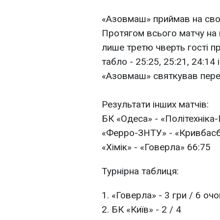
«Азовмаш» приймав на сво
Протягом всього матчу на 
лише третю чверть гості пр
табло - 25:25, 25:21, 24:14 
«Азовмаш» святкував перем
Результати інших матчів:
БК «Одеса» - «Політехніка-
«Ферро-ЗНТУ» - «Кривбасб
«Хімік» - «Говерла» 66:75
Турнірна таблиця:
1. «Говерла» - 3 гри / 6 очо
2. БК «Київ» - 2 / 4