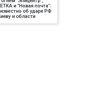
 огнем "Эпицентр",
ETKA и "Новая почта":
 известно об ударе РФ
Киеву и области