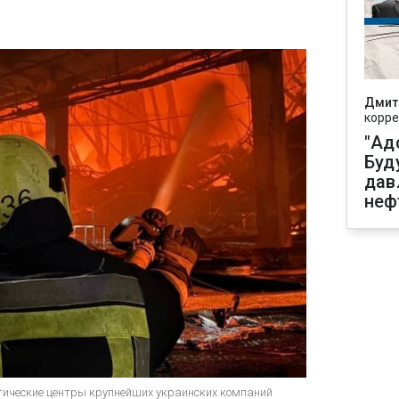
Дмит
корре
"Ад
Буд
дав
неф
тические центры крупнейших украинских компаний