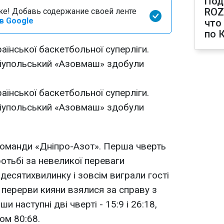
Под
ROZ
оке! Добавь содержание своей ленте
в Google
что
по 
раїнської баскетбольної суперліги.
ріупольський «Азовмаш» здобули
раїнської баскетбольної суперліги.
ріупольський «Азовмаш» здобули
команди «Дніпро-Азот». Перша чверть
отьбі за невеликої переваги
 десятихвилинку і зовсім виграли гості
ї перерви кияни взялися за справу з
и наступні дві чверті - 15:9 і 26:18,
ом 80:68.