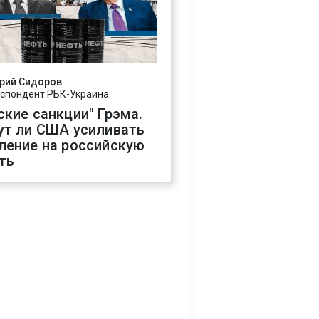
рий Сидоров
спондент РБК-Украина
ские санкции" Грэма.
ут ли США усиливать
ление на российскую
ть