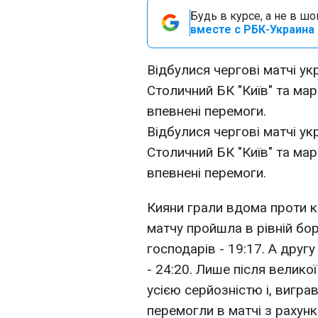
Будь в курсе, а не в ш
вместе с РБК-Украина 
Відбулися чергові матчі ук
Столичний БК "Київ" та ма
впевнені перемоги.
Відбулися чергові матчі ук
Столичний БК "Київ" та ма
впевнені перемоги.
Кияни грали вдома проти 
матчу пройшла в рівній бор
господарів - 19:17. А другу
- 24:20. Лише після велико
усією серйозністю і, вигравш
перемогли в матчі з рахунк