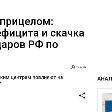
 прицелом:
ефицита и скачка
даров РФ по
12 мин
ским центрам повлияют на
АНАЛ
?