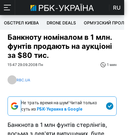
RU
ОБСТРЕЛ КИЕВА
DRONE DEALS
ОРМУЗСКИЙ ПРОЛИВ
Банкноту номіналом в 1 млн.
фунтів продають на аукціоні
за $80 тис.
15:47 29.09.2008 Пн
1 мин
RBC.UA
Не трать время на шум! Читай только
суть из
РБК-Украина в Google
Банкнота в 1 млн фунтів стерлінгів,
восьма з дев'яти випущених, буде