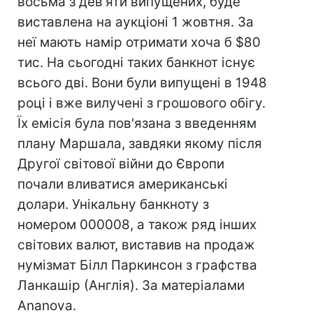
восьма з дев'яти випущених, буде
виставлена на аукціоні 1 жовтня. За
неї мають намір отримати хоча б $80
тис. На сьогодні таких банкнот існує
всього дві. Вони були випущені в 1948
році і вже вилучені з грошового обігу.
Їх емісія була пов'язана з введенням
плану Маршала, завдяки якому після
Другої світової війни до Європи
почали вливатися американські
долари. Унікальну банкноту з
номером 000008, а також ряд інших
світових валют, виставив на продаж
нумізмат Білл Паркинсон з графства
Ланкашір (Англія). За матеріалами
Ananova.