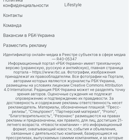
Lifestyle
конфиденциальности
Контакты
Команда
Вакансии в РБК-Украина
Разместить рекламу
Идентификатор онлайн-медиа в Реестре субъектов в сфере медиа
— R40-05347
Информационный портал «РБК-Украина» имеет трехязычную
версию (украинскую, русскую и английскую), главная страница
портала –
https://www.rbc.ua
. Фотографии, изображения
принадлежат их правообладателям. Все фотографии на Портале,
авторами которых являются журналисты РБК-Украина,
размещены на условиях лицензии Creative Commons Attribution
4.0 International. Редакция РБК-Украина может не разделять точку
зрения авторов. Оценочные суждения не подлежат
опровержению и подтверждению их правдивости. За
достоверность и содержание рекламы ответственность несет
рекламодатель. Материалы, обозначенные плашкой: "Пресс-
релизы", "Спецпроект", "Партнерский материал", "Promo",
"Благотворительность", "Резонанс" размещаются на правах
рекламы и предназначены, как правило, для лиц, достигших 21-
летнего возраста. «Новости компании» – это информационный
формат, охватывающий новости, события и объявления,
связанные с деятельностью компаний, базирующиеся на
прессрелизах, выпускаемых самими компаниями, и за которые