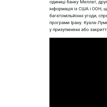
одиниці банку Меллат, дру
інформація із США і ООН, 
багатомільйонні угоди, сп
програми Ірану. Куала-Лумп
у призупиненні або закрит