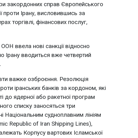
істри закордонних справ Європейського
ї проти Ірану, висловившись за
ах торгівлі, фінансових послуг,
 ООН ввела нові санкції відносно
но Ірану вводиться вже четвертий
.
ати важке озброєння. Резолюція
роти іранських банків за кордоном, які
і до ядерної або ракетної програм
рного списку заносяться три
ні Національним судноплавним лініям
ic Republic of Iran Shipping Lines),
алежать Корпусу вартових Ісламської