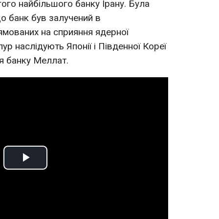
гого найбільшого банку Ірану. Була
що банк був залучений в
рямованих на сприяння ядерної
ур наслідують Японії і Південної Кореї
тя банку Меллат.
Play
Video