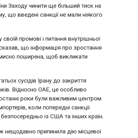
ни Заходу чинити ще більший тиск на
у, що введені санкції не мали ніякого
 своїй промові і питання внутрішньої
н сказав, що інформація про зростання
вмисно поширена, щоб викликати
атьох сусідів Ірану до закриття
анків. Відносно ОАЕ, це особливо
 останні роки були важливим центром
мпортерів, коли попередні санкції
 безпосередньо із США та інших країн.
ож нещодавно припинила дію місцевої