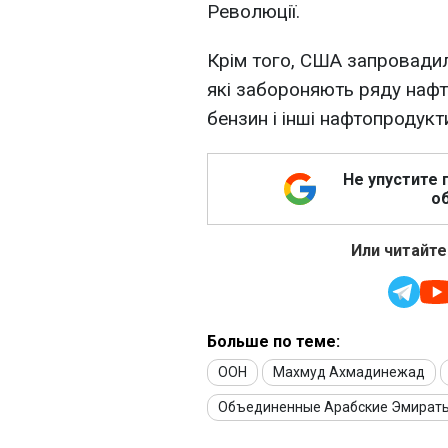
Революції.
Крім того, США запровадил
які забороняють ряду нафт
бензин і інші нафтопродукт
Не упустите 
об
Или читайте
Больше по теме:
ООН
Махмуд Ахмадинежад
Объединенные Арабские Эмират