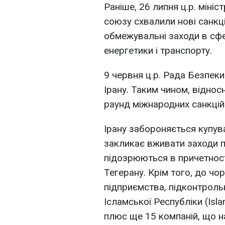
Раніше, 26 липня ц.р. мін
союзу схвалили нові санкці
обмежувальні заходи в сфер
енергетики і транспорту.
9 червня ц.р. Рада Безпеки
Ірану. Таким чином, віднос
раунд міжнародних санкцій
Ірану забороняється купув
закликає вживати заходи п
підозрюються в причетност
Тегерану. Крім того, до чо
підприємства, підконтроль
Ісламської Республіки (Islam
плюс ще 15 компаній, що н