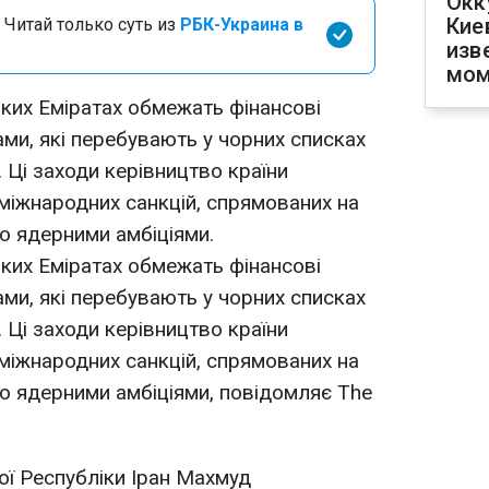
Окк
Кие
 Читай только суть из
РБК-Украина в
изв
мом
ких Еміратах обмежать фінансові
ами, які перебувають у чорних списках
 Ці заходи керівництво країни
 міжнародних санкцій, спрямованих на
го ядерними амбіціями.
ких Еміратах обмежать фінансові
ами, які перебувають у чорних списках
 Ці заходи керівництво країни
 міжнародних санкцій, спрямованих на
го ядерними амбіціями, повідомляє The
ї Республіки Іран Махмуд