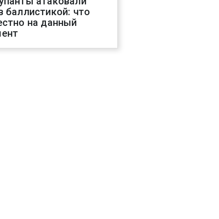
упанты атаковали
в баллистикой: что
естно на данный
ент