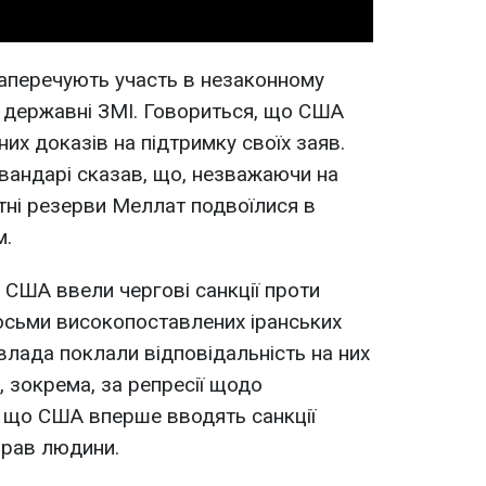
аперечують участь в незаконному
кі державні ЗМІ. Говориться, що США
их доказів на підтримку своїх заяв.
івандарі сказав, що, незважаючи на
ютні резерви Меллат подвоїлися в
м.
 США ввели чергові санкції проти
восьми високопоставлених іранських
влада поклали відповідальність на них
 зокрема, за репресії щодо
, що США вперше вводять санкції
прав людини.