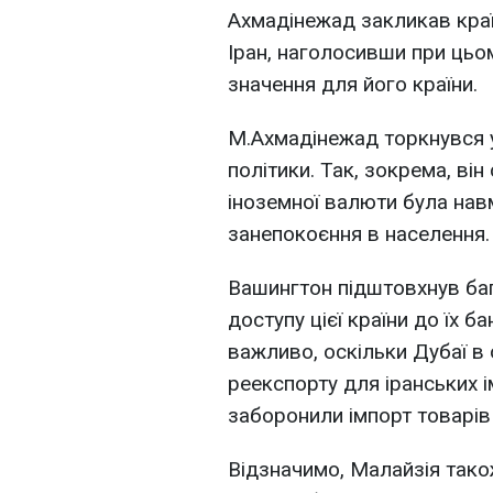
Ахмадінежад закликав краї
Іран, наголосивши при цьом
значення для його країни.
М.Ахмадінежад торкнувся у
політики. Так, зокрема, ві
іноземної валюти була на
занепокоєння в населення.
Вашингтон підштовхнув баг
доступу цієї країни до їх б
важливо, оскільки Дубаї в
реекспорту для іранських і
заборонили імпорт товарів
Відзначимо, Малайзія так