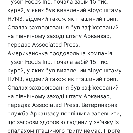
Tyson Foods Inc. почала забій 15 тис.
курей, у яких був виявлений вірус штаму
H7N3, відомий також як пташиний грип.
Спалах захворювання був зафіксований
на північному заході штату Арканзас,
передає Associated Press.
Американська продовольча компанія
Tyson Foods Inc. почала забій 15 тис.
курей, у яких був виявлений вірус штаму
H7N3, відомий також як пташиний грип.
Спалах захворювання був зафіксований
на північному заході штату Арканзас,
передає Associated Press. Ветеринарна
служба Арканзасу поспішила запевнити,
що загрози здоров'ю людини у зв'язку із
спалахом пташиного грипу немає. Проте,