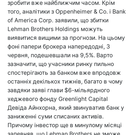
зробити вже найближчим часом. Крім
того, аналітики з Oppenheimer & Co. і Bank
of America Corp. заявили, що збитки
Lehman Brothers Holdings можуть
виявитися вищими за прогнози. На цьому
фоні папери брокера напередодні, 3
червня, подешевшали на 9,5%. Варто
зазначити, що учасники ринку пильно
спостерігають за банком вже впродовж
останніх декількох тижнів, багато в чому
завдяки заяві глави $6-мільярдного
хеджевого фонду Greenlight Capital
Девіда Айнхорна, який звинуватив банк у
заниженні суми списаних активів.
Причому інвестор ще в минулому місяці
запевняв, що Lehman Brothers не зможе