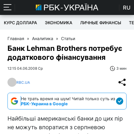
RU
КУРС ДОЛЛАРА
ЭКОНОМИКА
ЛИЧНЫЕ ФИНАНСЫ
T
Главная
»
Аналитика
»
Статьи
Банк Lehman Brothers потребує
додаткового фінансування
12:15 04.06.2008 Ср
3 мин
RBC.UA
Не трать время на шум! Читай только суть из
РБК-Украина в Google
Найбільші американські банки до цих пір
не можуть впоратися з серпневою