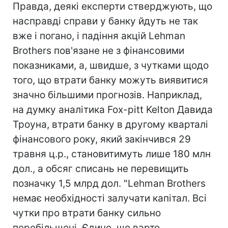
Правда, деякі експерти стверджують, що
насправді справи у банку йдуть не так
вже і погано, і падіння акцій Lehman
Brothers пов'язане не з фінансовими
показниками, а, швидше, з чутками щодо
того, що втрати банку можуть виявитися
значно більшими прогнозів. Наприклад,
на думку аналітика Fox-pitt Kelton Давида
Троуна, втрати банку в другому кварталі
фінансового року, який закінчився 29
травня ц.р., становитимуть лише 180 млн
дол., а обсяг списань не перевищить
позначку 1,5 млрд дол. "Lehman Brothers
немає необхідності залучати капітал. Всі
чутки про втрати банку сильно
перебільшені. Єдине, що варто