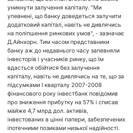
уникнути залучення капіталу. "Ми
упевнені, що банку доведеться залучити
додатковий капітал, навіть не дивлячись
на поліпшення ринкових умов", - зазначає
Д.Айнхорн. Тим часом представники
банку аж до недавнього часу запевняли
інвесторів і учасників ринку, що їм
вдасться обійтися без залучення
капіталу, навіть не дивлячись на те, що за
підсумками I кварталу 2007-2008
фінансового року інвестбанк повідомив
про зниження прибутку на 57% і списав
майже 4,7 млрд дол. активів,
інвестованих в цінні папери, забезпечених
іпотечними позиками низької надійності.