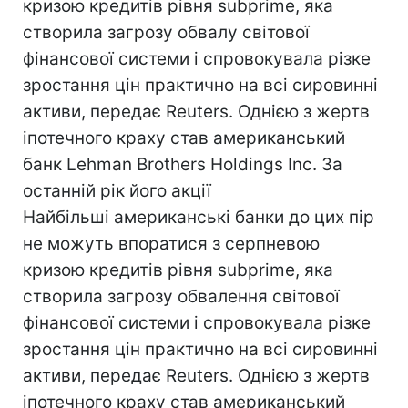
кризою кредитів рівня subprime, яка
створила загрозу обвалу світової
фінансової системи і спровокувала різке
зростання цін практично на всі сировинні
активи, передає Reuters. Однією з жертв
іпотечного краху став американський
банк Lehman Brothers Holdings Inc. За
останній рік його акції
Найбільші американські банки до цих пір
не можуть впоратися з серпневою
кризою кредитів рівня subprime, яка
створила загрозу обвалення світової
фінансової системи і спровокувала різке
зростання цін практично на всі сировинні
активи, передає Reuters. Однією з жертв
іпотечного краху став американський