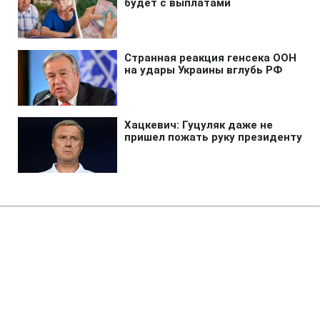
Главная
»
Аналитика
»
Статьи
"Укрзалізниця" припинила
відвантаження сировини для
"Арселор Міттал Кривий Ріг"