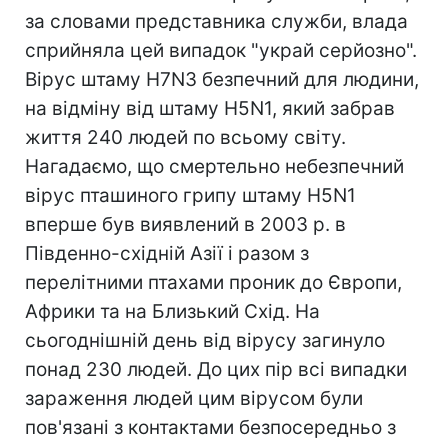
за словами представника служби, влада
сприйняла цей випадок "украй серйозно".
Вірус штаму H7N3 безпечний для людини,
на відміну від штаму H5N1, який забрав
життя 240 людей по всьому світу.
Нагадаємо, що смертельно небезпечний
вірус пташиного грипу штаму H5N1
вперше був виявлений в 2003 р. в
Південно-східній Азії і разом з
перелітними птахами проник до Європи,
Африки та на Близький Схід. На
сьогоднішній день від вірусу загинуло
понад 230 людей. До цих пір всі випадки
зараження людей цим вірусом були
пов'язані з контактами безпосередньо з