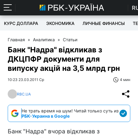
R
КУРС ДОЛЛАРА
ЭКОНОМИКА
ЛИЧНЫЕ ФИНАНСЫ
T
Главная
»
Аналитика
»
Статьи
Банк "Надра" відкликав з
ДКЦПФР документи для
випуску акцій на 3,5 млрд грн
10:23 23.03.2011 Ср
4 мин
RBC.UA
Не трать время на шум! Читай только суть из
РБК-Украина в Google
Банк "Надра" вчора відкликав з