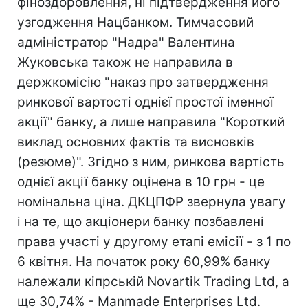
фіноздоровлення, ні підтвердження його
узгодження Нацбанком. Тимчасовий
адміністратор "Надра" Валентина
Жуковська також не направила в
держкомісію "наказ про затвердження
ринкової вартості однієї простої іменної
акції" банку, а лише направила "Короткий
виклад основних фактів та висновків
(резюме)". Згідно з ним, ринкова вартість
однієї акції банку оцінена в 10 грн - це
номінальна ціна. ДКЦПФР звернула увагу
і на те, що акціонери банку позбавлені
права участі у другому етапі емісії - з 1 по
6 квітня. На початок року 60,99% банку
належали кіпрській Novartik Trading Ltd, а
ще 30,74% - Manmade Enterprises Ltd.