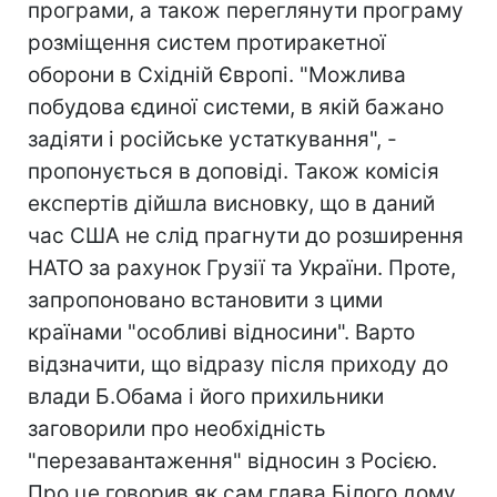
програми, а також переглянути програму
розміщення систем протиракетної
оборони в Східній Європі. "Можлива
побудова єдиної системи, в якій бажано
задіяти і російське устаткування", -
пропонується в доповіді. Також комісія
експертів дійшла висновку, що в даний
час США не слід прагнути до розширення
НАТО за рахунок Грузії та України. Проте,
запропоновано встановити з цими
країнами "особливі відносини". Варто
відзначити, що відразу після приходу до
влади Б.Обама і його прихильники
заговорили про необхідність
"перезавантаження" відносин з Росією.
Про це говорив як сам глава Білого дому,