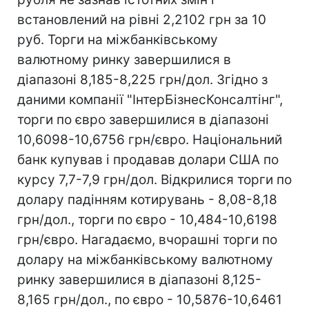
встановлений на рівні 2,2102 грн за 10
руб. Торги на міжбанківському
валютному ринку завершилися в
діапазоні 8,185-8,225 грн/дол. Згідно з
даними компанії "ІнтерБізнесКонсалтінг",
торги по євро завершилися в діапазоні
10,6098-10,6756 грн/євро. Національний
банк купував і продавав долари США по
курсу 7,7-7,9 грн/дол. Відкрилися торги по
долару падінням котирувань - 8,08-8,18
грн/дол., торги по євро - 10,484-10,6198
грн/євро. Нагадаємо, вчорашні торги по
долару на міжбанківському валютному
ринку завершилися в діапазоні 8,125-
8,165 грн/дол., по євро - 10,5876-10,6461