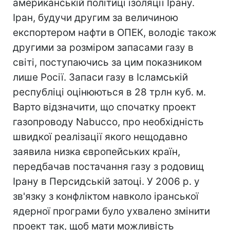
американській політиці ізоляції Ірану.
Іран, будучи другим за величиною
експортером нафти в ОПЕК, володіє також
другими за розміром запасами газу в
світі, поступаючись за цим показником
лише Росії. Запаси газу в Ісламській
республіці оцінюються в 28 трлн куб. м.
Варто відзначити, що спочатку проект
газопроводу Nabucco, про необхідність
швидкої реалізації якого нещодавно
заявила низка європейських країн,
передбачав постачання газу з родовищ
Ірану в Персидській затоці. У 2006 р. у
зв'язку з конфліктом навколо іранської
ядерної програми було ухвалено змінити
проект так, щоб мати можливість