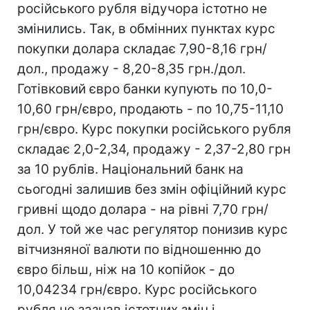
російського рубля відучора істотно не
змінились. Так, в обмінних пунктах курс
покупки долара складає 7,90-8,16 грн/
дол., продажу - 8,20-8,35 грн./дол.
Готівковий євро банки купують по 10,0-
10,60 грн/євро, продають - по 10,75-11,10
грн/євро. Курс покупки російського рубля
складає 2,0-2,34, продажу - 2,37-2,80 грн
за 10 рублів. Національний банк на
сьогодні залишив без змін офіційний курс
гривні щодо долара - на рівні 7,70 грн/
дол. У той же час регулятор понизив курс
вітчизняної валюти по відношенню до
євро більш, ніж на 10 копійок - до
10,04234 грн/євро. Курс російського
рубля не зазнав істотних змін і