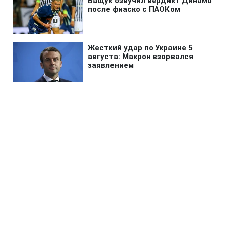
Главная
»
Аналитика
»
Статьи
Ізраїль та "Хамас" не змогли
домовитись про звільнення
Г.Шаліта
08:36 17.03.2009 Вт
2 мин
RBC.UA