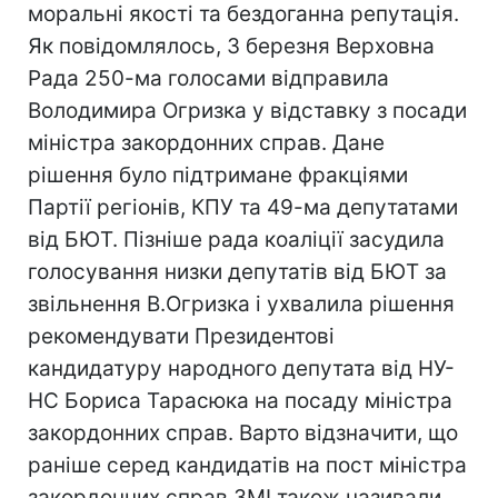
моральні якості та бездоганна репутація.
Як повідомлялось, 3 березня Верховна
Рада 250-ма голосами відправила
Володимира Огризка у відставку з посади
міністра закордонних справ. Дане
рішення було підтримане фракціями
Партії регіонів, КПУ та 49-ма депутатами
від БЮТ. Пізніше рада коаліції засудила
голосування низки депутатів від БЮТ за
звільнення В.Огризка і ухвалила рішення
рекомендувати Президентові
кандидатуру народного депутата від НУ-
НС Бориса Тарасюка на посаду міністра
закордонних справ. Варто відзначити, що
раніше серед кандидатів на пост міністра
закордонних справ ЗМІ також називали