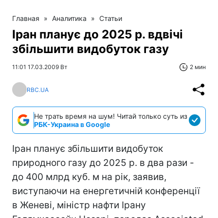
Главная
»
Аналитика
»
Статьи
Іран планує до 2025 р. вдвічі
збільшити видобуток газу
11:01 17.03.2009 Вт
2 мин
RBC.UA
Не трать время на шум! Читай только суть из
РБК-Украина в Google
Іран планує збільшити видобуток
природного газу до 2025 р. в два рази -
до 400 млрд куб. м на рік, заявив,
виступаючи на енергетичній конференції
в Женеві, міністр нафти Ірану