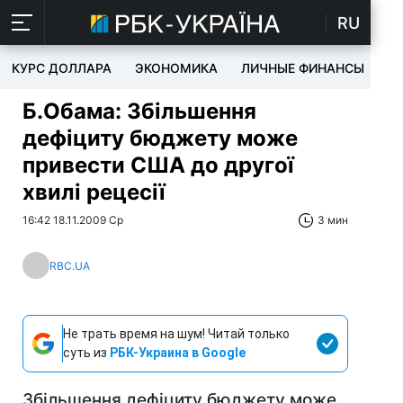
RU
КУРС ДОЛЛАРА
ЭКОНОМИКА
ЛИЧНЫЕ ФИНАНСЫ
T
Б.Обама: Збільшення
дефіциту бюджету може
привести США до другої
хвилі рецесії
16:42 18.11.2009 Ср
3 мин
RBC.UA
Не трать время на шум! Читай только
суть из
РБК-Украина в Google
Збільшення дефіциту бюджету може