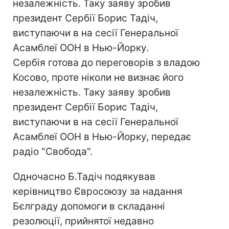
незалежність. Таку заяву зробив
президент Сербії Борис Тадіч,
виступаючи в на сесії Генеральної
Асамблеї ООН в Нью-Йорку.
Сербія готова до переговорів з владою
Косово, проте ніколи не визнає його
незалежність. Таку заяву зробив
президент Сербії Борис Тадіч,
виступаючи в на сесії Генеральної
Асамблеї ООН в Нью-Йорку, передає
радіо "Свобода".
Одночасно Б.Тадіч подякував
керівництво Євросоюзу за надання
Бєлграду допомоги в складанні
резолюції, прийнятої недавно