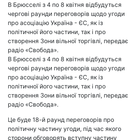
В Брюсселi з 4 по 8 квiтня вiдбудуться
черговi раунди переговорiв щодо угоди
про асоцiацiю Україна - ЄС, як iз
полiтичної його частини, так i про
створення Зони вiльної торгiвлi, передає
радіо «Свобода».
В Брюсселi з 4 по 8 квiтня вiдбудуться
черговi раунди переговорiв щодо угоди
про асоцiацiю Україна - ЄС, як iз
полiтичної його частини, так i про
створення Зони вiльної торгiвлi, передає
радіо «Свобода».
Це буде 18-й раунд переговорiв про
політичну частину угоди, пiд час якого
сторони обговорять вступну частину