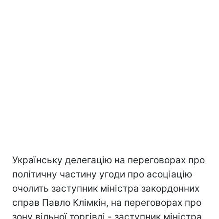
Українську делегацiю на переговорах про
полiтичну частину угоди про асоцiацiю
очолить заступник мiнiстра закордонних
справ Павло Клiмкiн, на переговорах про
зону вiльної торгiвлi - заступник мiнiстра