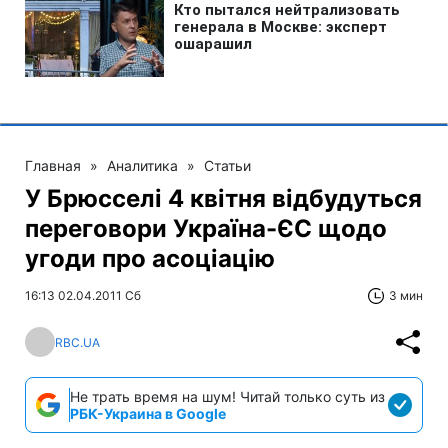
Главная
»
Аналитика
»
Статьи
У Брюсселі 4 квітня відбудуться
переговори Україна-ЄС щодо
угоди про асоцiацiю
16:13 02.04.2011 Сб
3 мин
RBC.UA
Не трать время на шум! Читай только суть из
РБК-Украина в Google