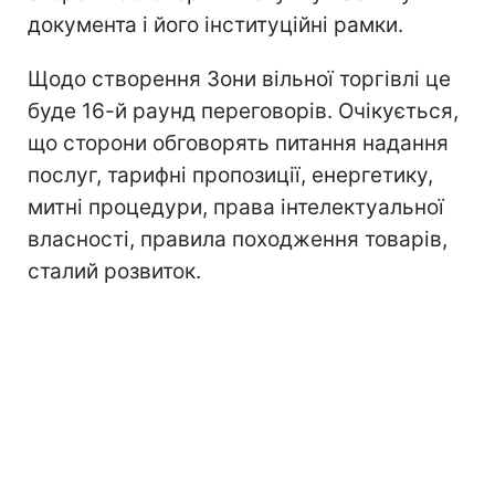
документа i його iнституцiйнi рамки.
Щодо створення Зони вiльної торгiвлi це
буде 16-й раунд переговорiв. Очiкується,
що сторони обговорять питання надання
послуг, тарифнi пропозицiї, енергетику,
митнi процедури, права iнтелектуальної
власностi, правила походження товарiв,
сталий розвиток.