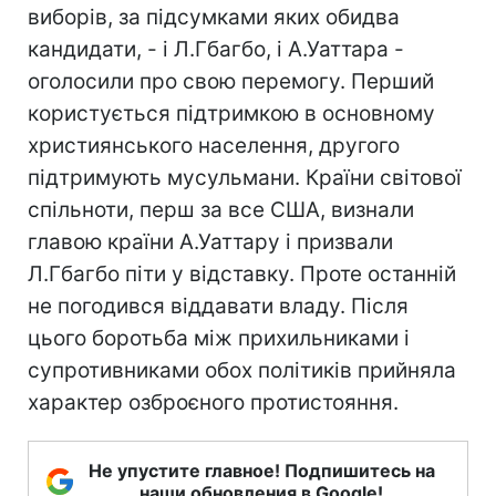
виборів, за підсумками яких обидва
кандидати, - і Л.Гбагбо, і А.Уаттара -
оголосили про свою перемогу. Перший
користується підтримкою в основному
християнського населення, другого
підтримують мусульмани. Країни світової
спільноти, перш за все США, визнали
главою країни А.Уаттару і призвали
Л.Гбагбо піти у відставку. Проте останній
не погодився віддавати владу. Після
цього боротьба між прихильниками і
супротивниками обох політиків прийняла
характер озброєного протистояння.
Не упустите главное! Подпишитесь на
наши обновления в Google!