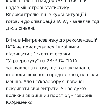
країна, але не найдорожча в світі. Я
надав міністрові статистику
Євроконтролю, він в курсі ситуації і
готовий до співпраці з IATA", - заявляв тоді
Дж.Бісіньяні.
Втім, в Мінтрансзв'язку до рекомендацій
IATA не прислухалися і вирішили
підвищити з 1 жовтня ставки
"Украероруху" на 28-39%. "IATA
зацікавлена в тому, щоб авіакомпанії,
інтереси яких вона представляє, платили
менше. Але і "Украерорух" повинен
покривати свої витрати. У нас дуже
великий авіаційний простір", - говорив
К.Єфименко.