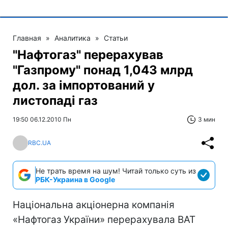
Главная
»
Аналитика
»
Статьи
"Нафтогаз" перерахував
"Газпрому" понад 1,043 млрд
дол. за імпортований у
листопаді газ
19:50 06.12.2010 Пн
3 мин
RBC.UA
Не трать время на шум! Читай только суть из
РБК-Украина в Google
Національна акціонерна компанія
«Нафтогаз України» перерахувала ВАТ