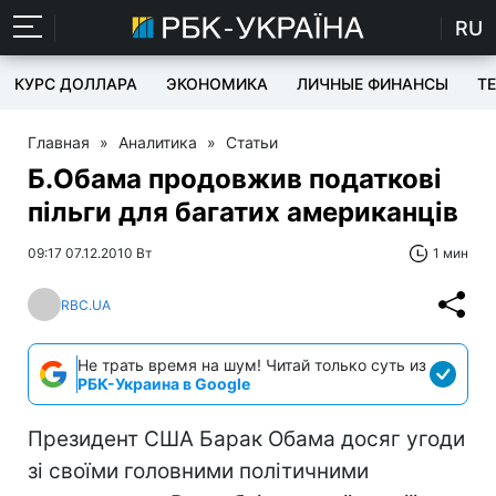
RU
КУРС ДОЛЛАРА
ЭКОНОМИКА
ЛИЧНЫЕ ФИНАНСЫ
T
Главная
»
Аналитика
»
Статьи
Б.Обама продовжив податкові
пільги для багатих американців
09:17 07.12.2010 Вт
1 мин
RBC.UA
Не трать время на шум! Читай только суть из
РБК-Украина в Google
Президент США Барак Обама досяг угоди
зі своїми головними політичними