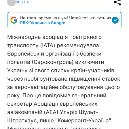
RBC.UA
Не трать время на шум! Читай только суть из
РБК-Украина в Google
Міжнародна асоціація повітряного
транспорту (IATA) рекомендувала
Європейській організації з безпеки
польотів (Євроконтроль) виключити
Україну зі свого списку країн-учасників
через необгрунтоване підвищення ставок
за аеронавігаційне обслуговування цього
року. Про це повідомив генеральний
секретар Асоціації європейських
авіакомпаній (AEA) Ульріх Шульт-
Штратхаус, пише "Комерсант-Україна".
Міжнародна асоціація повітряного