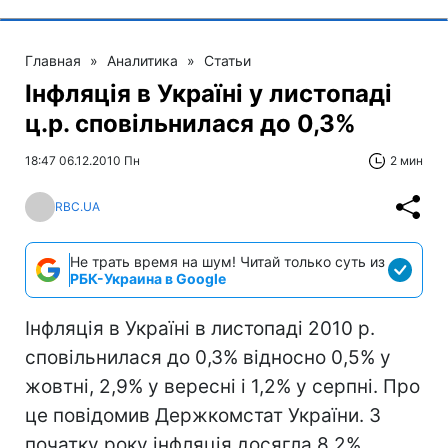
Главная
»
Аналитика
»
Статьи
Інфляція в Україні у листопаді
ц.р. сповільнилася до 0,3%
18:47 06.12.2010 Пн
2 мин
RBC.UA
Не трать время на шум! Читай только суть из
РБК-Украина в Google
Інфляція в Україні в листопаді 2010 р.
сповільнилася до 0,3% відносно 0,5% у
жовтні, 2,9% у вересні і 1,2% у серпні. Про
це повідомив Держкомстат України. З
початку року інфляція досягла 8,2%