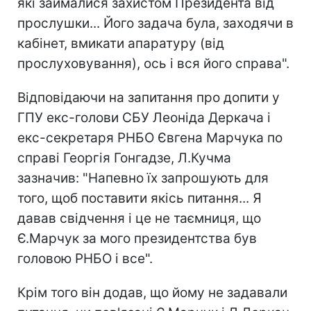
які займалися захистом Президента від
прослушки... Його задача була, заходячи в
кабінет, вмикати апаратуру (від
прослуховування), ось і вся його справа".
Відповідаючи на запитання про допити у
ГПУ екс-голови СБУ Леоніда Деркача і
екс-секретаря РНБО Євгена Марчука по
справі Георгія Гонгадзе, Л.Кучма
зазначив: "Напевно їх запрошують для
того, щоб поставити якісь питання... Я
давав свідчення і це не таємниця, що
Є.Марчук за мого президентства був
головою РНБО і все".
Крім того він додав, що йому не задавали