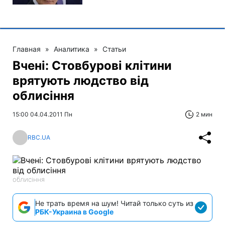
Главная
»
Аналитика
»
Статьи
Вчені: Стовбурові клітини
врятують людство від
облисіння
15:00 04.04.2011 Пн
2 мин
RBC.UA
облисіння
Не трать время на шум! Читай только суть из
РБК-Украина в Google