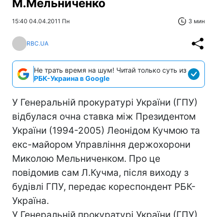
М.Мельниченко
15:40 04.04.2011 Пн
3 мин
RBC.UA
Не трать время на шум! Читай только суть из
РБК-Украина в Google
У Генеральній прокуратурі України (ГПУ)
відбулася очна ставка між Президентом
України (1994-2005) Леонідом Кучмою та
екс-майором Управління держохорони
Миколою Мельниченком. Про це
повідомив сам Л.Кучма, після виходу з
будівлі ГПУ, передає кореспондент РБК-
Україна.
У Генеральній прокуратурі України (ГПУ)