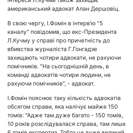
інтереси Л.Кучми також захищає
американський адвокат Алан Дершовіц.
В свою чергу, І.Фомін в інтерв'ю "5
каналу" повідомив, що екс-Президента
Л.Кучму у справі про причетність до
вбивства журналіста Г.Гонгадзе
захищають чотири адвокати, не рахуючи
помічників. "На сьогоднішній день, в
команді адвокатів чотири людини, не
рахуючи помічників", - адвокат.
І.Фомін пояснює таку кількість адвокатів
обсягом справи, яка налічує майже 150
томів: "Адже там дуже багато - 150 томів,
10 років розслідувалася справа, там лише
6 томів експертиз. Тобто це дуже великий