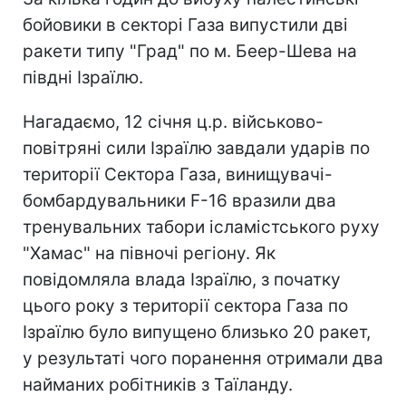
бойовики в секторі Газа випустили дві
ракети типу "Град" по м. Беер-Шева на
півдні Ізраїлю.
Нагадаємо, 12 січня ц.р. військово-
повітряні сили Ізраїлю завдали ударів по
території Cектора Газа, винищувачі-
бомбардувальники F-16 вразили два
тренувальних табори ісламістського руху
"Хамас" на півночі регіону. Як
повідомляла влада Ізраїлю, з початку
цього року з території сектора Газа по
Ізраїлю було випущено близько 20 ракет,
у результаті чого поранення отримали два
найманих робітників з Таїланду.