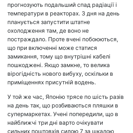
прогнозують подальший спад радіації і
температури в реакторах. З дня на день
планується запустити штатне
охолодження там, де воно не
постраждало. Проте вчені побоюються,
що при включенні може статися
замикання, тому що внутрішні кабелі
пошкоджені. Якщо замкне, то велика
вірогідність нового вибуху, оскільки в
приміщеннях присутній водень.
У той же час, Японію трясе по шість разів
на день так, що розбиваються пляшки в
супермаркетах. Учені попередили, що в
найближчі три дні варто очікувати
сильних поштовхів силою 7 за шкалою