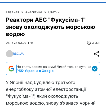
Главная
»
Аналитика
»
Статьи
Реактори АЕС "Фукусіма-1"
знову охолоджують морською
водою
08:15 24.03.2011 Чт
3 мин
RBC.UA
Не трать время на шум! Читай только суть из
РБК-Украина в Google
У Японії над будівлею третього
енергоблоку атомної електростанції
"Фукусіма-1", який охолоджують
морською водою, знову з'явився чорний