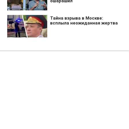
Главная
»
Аналитика
»
Статьи
К.Грищенко: Україна вважає
газовий проект "Південний
потік" дуже дорогим і
невиправданим
18:17 16.09.2010 Чт
3 мин
RBC.UA