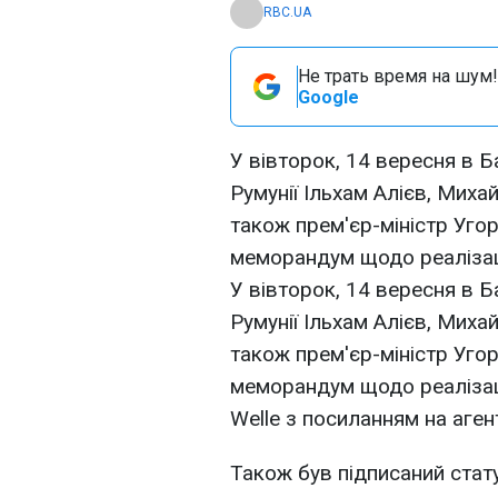
RBC.UA
Не трать время на шум!
Google
У вівторок, 14 вересня в Б
Румунії Ільхам Алієв, Миха
також прем'єр-міністр Уго
меморандум щодо реалізаці
У вівторок, 14 вересня в Б
Румунії Ільхам Алієв, Миха
також прем'єр-міністр Уго
меморандум щодо реалізаці
Welle з посиланням на аген
Також був підписаний стату