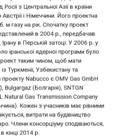
ід Росії з Центральної Азії в країни
Австрії і Німеччини. Його проектна
. м газу на рік. Спочатку проект
дставлений в 2004 р., передбачав
Ірану в Перській затоці. У 2006 р. у
оло іранської ядерної програми було
проект таким чином, щоб мати
із Туркменії, Узбекистану та
и проекту Nabucco є OMV Gas GmbH
а), Bulgargaz (Болгарія), SNTGN
OL Natural Gas Transmission Company
ччина). Кожен з учасників має рівними
чікується, витрати на будівництво
ро. Члени консорціуму сподіваються,
 кінці 2014 р.