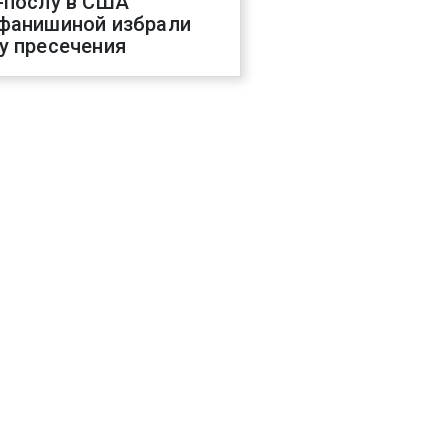
-послу в США
фанишиной избрали
у пресечения