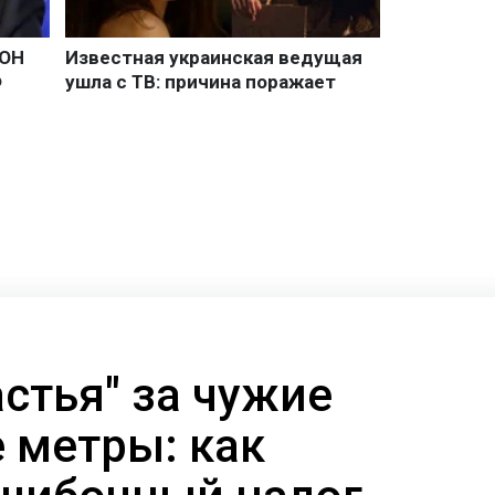
стья" за чужие
 метры: как