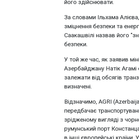
його здійснювати.
За словами Ільхама Алієва
зміцнення безпеки та енерг
Саакашвілі назвав його "з
безпеки.
У той же час, як заявив мі
Азербайджану Натік Агамі о
залежати від обсягів транзи
визначені.
Відзначимо, AGRI (Azerbaij
передбачає транспортуван
зрідженому вигляді з чорн
румунський порт Констанца
в інші європейські країни.