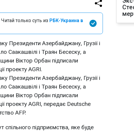
Экс
Сте
мер
 Читай только суть из
РБК-Украина в
аку Президенти Азербайджану, Грузії і
йло Саакашвілі і Траян Бесеску, а
рщини Віктор Орбан підписали
ї проекту AGRI.
аку Президенти Азербайджану, Грузії і
йло Саакашвілі і Траян Бесеску, а
рщини Віктор Орбан підписали
ї проекту AGRI, передає Deutsche
тство AFP.
т спільного підприємства, яке буде