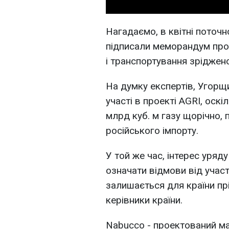
Нагадаємо, в квітні поточн
підписали меморандум про 
і транспортування зріджено
На думку експертів, Угорщи
участі в проекті AGRI, оск
млрд куб. м газу щорічно,
російського імпорту.
У той же час, інтерес уряд
означати відмови від участ
залишається для країни пр
керівники країни.
Nabucco - проектований ма