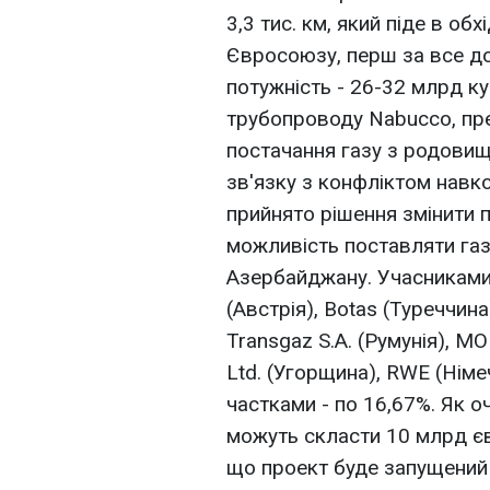
3,3 тис. км, який піде в обх
Євросоюзу, перш за все до 
потужність - 26-32 млрд куб
трубопроводу Nabucco, пре
постачання газу з родовищ 
зв'язку з конфліктом навк
прийнято рішення змінити 
можливість поставляти газ 
Азербайджану. Учасникам
(Австрія), Botas (Туреччин
Transgaz S.A. (Румунія), M
Ltd. (Угорщина), RWE (Німе
частками - по 16,67%. Як о
можуть скласти 10 млрд єв
що проект буде запущений в