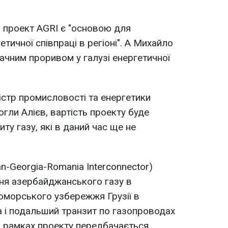
, проект AGRI є "основою для
етичної співпраці в регіоні". А Михайло
начним проривом у галузі енергетичної
ністр промисловості та енергетики
гли Алієв, вартість проекту буде
ту газу, які в даний час ще не
an-Georgia-Romania Interconnector)
ня азербайджанського газу в
оморського узбережжя Грузії в
 і подальший транзит по газопроводах
 У рамках проекту передбачається