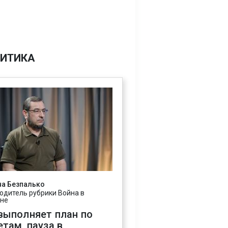
ИТИКА
на Безпалько
одитель рубрики Война в
ине
выполняет план по
етам, пауза в