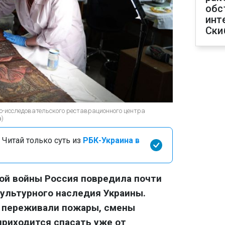
обс
инт
Ски
о-исследовательского реставрационного центра
а)
 Читай только суть из
РБК-Украина в
ой войны Россия повредила почти
ультурного наследия Украины.
а переживали пожары, смены
приходится спасать уже от