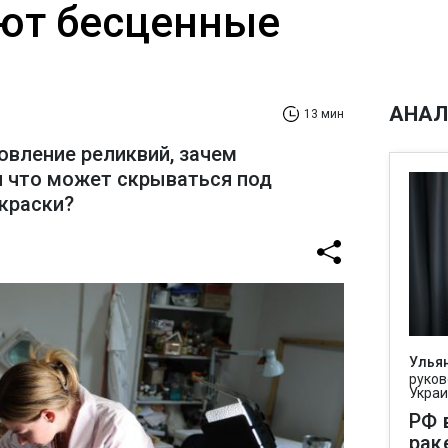
ют бесценные
АНАЛ
13 мин
овление реликвий, зачем
и что может скрываться под
краски?
Улья
руков
Укра
РФ 
рак