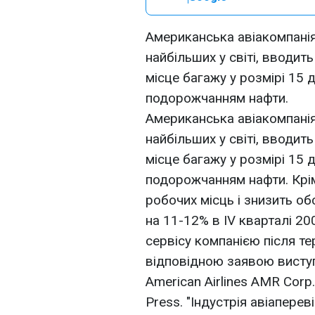
Американська авіакомпанія 
найбільших у світі, вводит
місце багажу у розмірі 15 д
подорожчанням нафти.
Американська авіакомпанія 
найбільших у світі, вводит
місце багажу у розмірі 15 д
подорожчанням нафти. Крім
робочих місць і знизить об
на 11-12% в IV кварталі 2
сервісу компанією після те
відповідною заявою виступ
American Airlines AMR Corp
Press. "Індустрія авіапере