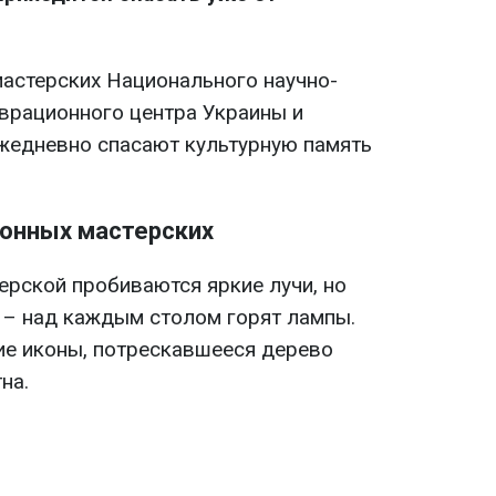
астерских Национального научно-
врационного центра Украины и
ежедневно спасают культурную память
ионных мастерских
ерской пробиваются яркие лучи, но
 – над каждым столом горят лампы.
ие иконы, потрескавшееся дерево
на.