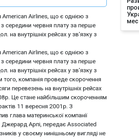
Раз
про
Укр
American Airlines, що є однією з
мес
ь з середини червня плату за перше
ол. на внутрішніх рейсах у зв'язку з
American Airlines, що є однією з
ь з середини червня плату за перше
ол. на внутрішніх рейсах у зв'язку з
 того, компанія проведе скорочення
сяги перевезень на внутрішніх рейсах
008р. Це стане найбільшим скороченням
рактів 11 вересня 2001р. З
ив глава материнської компанії
. Джерард Арпі, передає Associated
візників у своєму нинішньому вигляді не