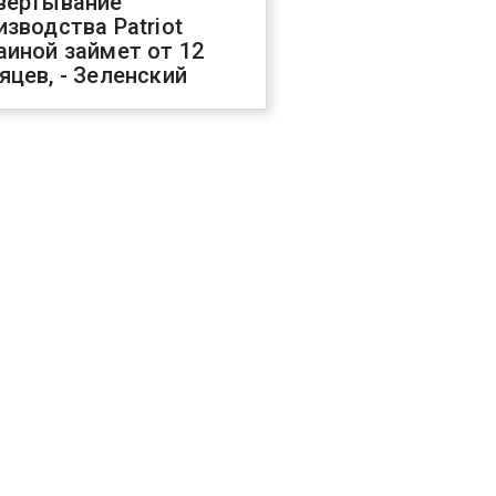
вертывание
изводства Patriot
аиной займет от 12
яцев, - Зеленский