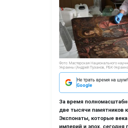
Фото: Мастерская Национального научн
Украины (Андрей Пузанов, РБК-Украин
Не трать время на шум!
Google
За время полномасштабн
две тысячи памятников к
Экспонаты, которые век
империй и эпох, сегодня 