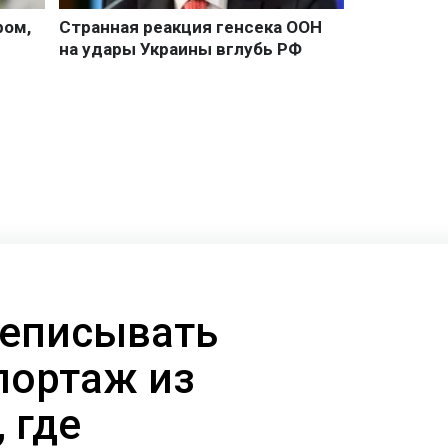
реписывать
портаж из
 где