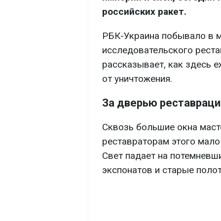
российских ракет.
РБК-Украина побывало в м
исследовательского реста
рассказывает, как здесь 
от уничтожения.
За дверью реставрац
Сквозь большие окна маст
реставраторам этого мало
Свет падает на потемневш
экспонатов и старые полот