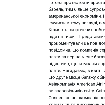
готова протистояти зростан
барель, тим більше супро
американської економіки. Н
існувати в тому вигляді, в 
Кількість скорочених робоч
піде на тисячі. Представн
прокоментували це повідом
повідомив, що компанія с
плати за перше місце багаж
відзначив, що компанія за
плати. Нагадаємо, в квітні
що друге місце багажу обі
Авіакомпанія American Airl
авіаперевізників світу. Спі
Connection авіакомпанія оп
країнах світу, виконуючи п