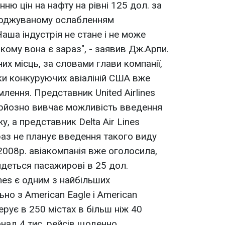
ню цін на нафту на рівні 125 дол. за
воджуваному ослабленням
аша індустрія не стане і не може
якому вона є зараз", - заявив Дж.Арпи.
их місць, за словами глави компанії,
ики конкуруючих авіаліній США вже
лення. Представник United Airlines
ерйозно вивчає можливість введення
у, а представник Delta Air Lines
раз не планує введення такого виду
 2008р. авіакомпанія вже оголосила,
йдеться пасажирові в 25 дол.
ines є одним з найбільших
льно з American Eagle і American
ерує в 250 містах в більш ніж 40
онад 4 тис. рейсів щоденно.