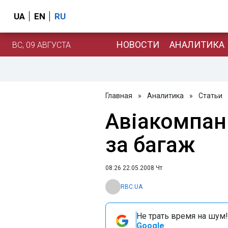
UA
EN
RU
НОВОСТИ
АНАЛИТИКА
ВС, 09 АВГУСТА
Главная
»
Аналитика
»
Статьи
Авіакомпані
за багаж
08:26 22.05.2008 Чт
RBC.UA
Не трать время на шум!
Google