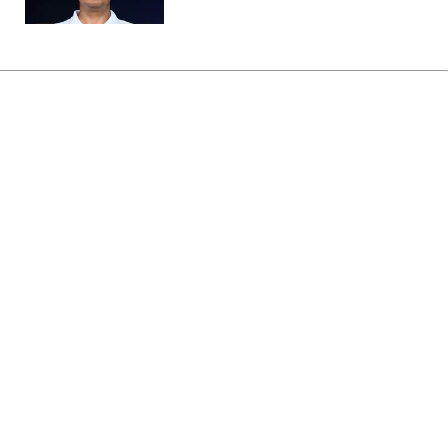
Главная
»
Аналитика
»
Статьи
А.Мартинюк - віце-спікер ВР
08:48 12.07.2006 Ср
2 мин
RBC.UA
Не трать время на шум! Читай только суть из
РБК-Украина в Google
Віце-спікером парламенту вибраний
представник Компартії Адам Мартинюк.
Його кандидатуру підтримали 239
депутатів, які взяли участь в голосуванні,