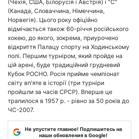
(Чехія, США, Білорусія і Австрія) і "С"
(Канада, Словаччина, Німеччина,
Норвегія). Цього року офіційно
відмічається також 60-річчя російського
хокею, до якого, зокрема, приурочено
відкриття Палацу спорту на Ходинському
полі. Першим турніром, який пройде на
цій арені, буде традиційний грудневий
Кубок РОСНО. Росія прийме чемпіонат
світу вп'яте в історії (три турніри
пройшли за часів СРСР). Вперше це
трапилося в 1957 р. - рівно за 50 років до
ЧС-2007.
Не упустите главное! Подпишитесь на
наши обновления в Google!