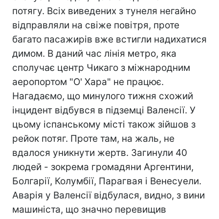
потягу. Всіх виведених з тунеля негайно
відправляли на свіже повітря, проте
багато пасажирів вже встигли надихатися
димом. В даний час лінія метро, яка
сполучає центр Чикаго з міжнародним
аеропортом "О' Хара" не працює.
Нагадаємо, що минулого тижня схожий
інцидент відбувся в підземці Валенсії. У
цьому іспанському місті також зійшов з
рейок потяг. Проте там, на жаль, не
вдалося уникнути жертв. Загинули 40
людей - зокрема громадяни Аргентини,
Болгарії, Колумбії, Парагвая і Венесуели.
Аварія у Валенсії відбулася, видно, з вини
машиніста, що значно перевищив