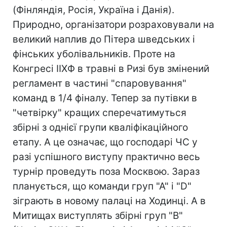
(Фінляндія, Росія, Україна і Данія).
Природно, організатори розраховували на
великий наплив до Пітера шведських і
фінських уболівальників. Проте на
Конгресі ІІХФ в травні в Ризі був змінений
регламент в частині "спаровування"
команд в 1/4 фіналу. Тепер за путівки в
"четвірку" кращих сперечатимуться
збірні з однієї групи кваліфікаційного
етапу. А це означає, що господарі ЧС у
разі успішного виступу практично весь
турнір проведуть поза Москвою. Зараз
планується, що команди груп "А" і "D"
зіграють в новому палаці на Ходинці. А в
Митищах виступлять збірні груп "В"