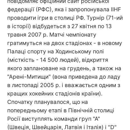
повідомляє офіційний сайт російської
федерації (РФС), яка і запропонувала IIHF
проводити ігри в столиці РФ. Турнір (71-ий
в історії) відбудеться з 27 квітня по 13
травня 2007 р. Матчі чемпіонату
гратимуться на двох стадіонах - в новому
Палаці спорту на Ходинському полі
(місткість - 14 500 людей), відкриття
якого заплановане на грудень, а також на
"Арені-Митищи" (вона приведена до ладу
в листопаді 2005 р. і вважається одним з
кращих хокейних стадіонів країни).
Спочатку планувалося, що на
попередньому етапі в Північній столиці
Росії виступлять команди груп "А"
(Швеція, Швейцарія, Латвія і Італія) і "D"