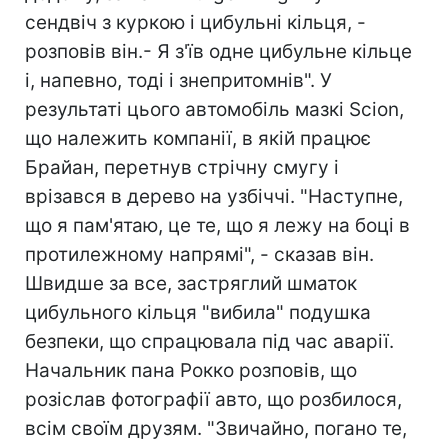
сендвіч з куркою і цибульні кільця, -
розповів він.- Я з'їв одне цибульне кільце
і, напевно, тоді і знепритомнів". У
результаті цього автомобіль мазкі Scion,
що належить компанії, в якій працює
Брайан, перетнув стрічну смугу і
врізався в дерево на узбіччі. "Наступне,
що я пам'ятаю, це те, що я лежу на боці в
протилежному напрямі", - сказав він.
Швидше за все, застряглий шматок
цибульного кільця "вибила" подушка
безпеки, що спрацювала під час аварії.
Начальник пана Рокко розповів, що
розіслав фотографії авто, що розбилося,
всім своїм друзям. "Звичайно, погано те,