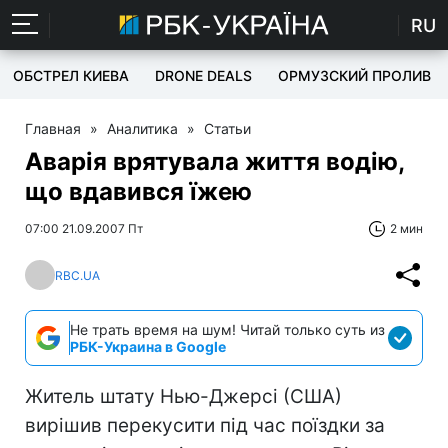
RU
ОБСТРЕЛ КИЕВА
DRONE DEALS
ОРМУЗСКИЙ ПРОЛИВ
Главная
»
Аналитика
»
Статьи
Аварія врятувала життя водію,
що вдавився їжею
07:00 21.09.2007 Пт
2 мин
RBC.UA
Не трать время на шум! Читай только суть из
РБК-Украина в Google
Житель штату Нью-Джерсі (США)
вирішив перекусити під час поїздки за