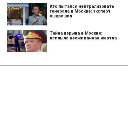
Главная
»
Аналитика
»
Статьи
У Китаї реалізують проект
"Симфонія розфарбованих
свиней"
06:00 21.09.2007 Пт
1 мин