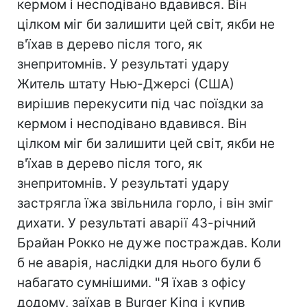
кермом і несподівано вдавився. Він
цілком міг би залишити цей світ, якби не
в'їхав в дерево після того, як
знепритомнів. У результаті удару
Житель штату Нью-Джерсі (США)
вирішив перекусити під час поїздки за
кермом і несподівано вдавився. Він
цілком міг би залишити цей світ, якби не
в'їхав в дерево після того, як
знепритомнів. У результаті удару
застрягла їжа звільнила горло, і він зміг
дихати. У результаті аварії 43-річний
Брайан Рокко не дуже постраждав. Коли
б не аварія, наслідки для нього були б
набагато сумнішими. "Я їхав з офісу
додому, заїхав в Burger King і купив