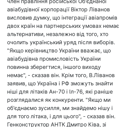
член правління російської Об'єднаної
авіабудівної корпорації Віктор Ліванов
висловив думку, що інтеграції авіапромів
двох країн на партнерських умовах немає
альтернативи, незалежно від того, хто
очолить український уряд після виборів.
"Якщо керівництво України вважає, що
авіабудівна промисловість України
повинна зберегтися, іншого виходу
немає", - сказав він. Крім того, В.Ліванов
заявив, що Україна і РФ зможуть знайти
ніші для літаків Ан-70 і Іл-76, які раніше
розглядалися як конкуренти. "Якщо ми
об'єднаємо зусилля, ми знайдемо нішу і
для того літака, і для цього", - сказав він.
Генконструктор АНТК Дмитро Ківа, зі